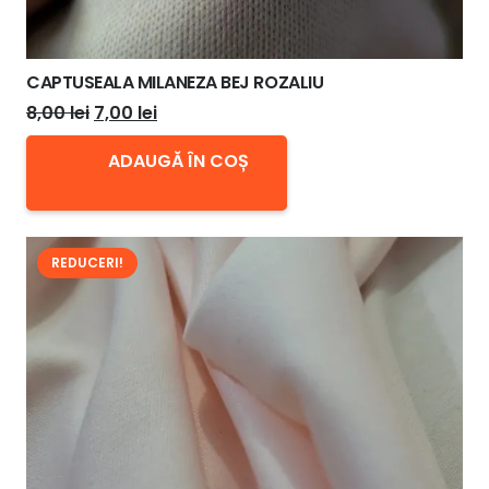
CAPTUSEALA MILANEZA BEJ ROZALIU
Prețul
Prețul
8,00
lei
7,00
lei
inițial
curent
ADAUGĂ ÎN COȘ
a
este:
fost:
7,00 lei.
8,00 lei.
REDUCERI!