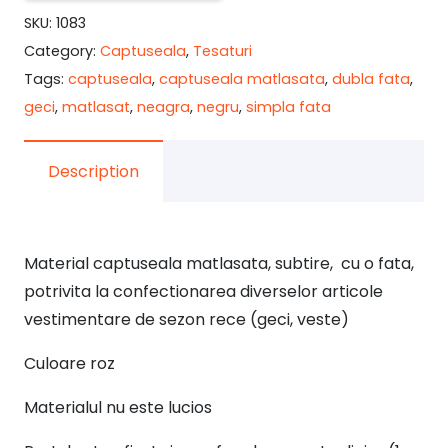
SKU:
1083
roz
Category:
Captuseala
,
Tesaturi
inchis
Tags:
captuseala
,
captuseala matlasata
,
dubla fata
,
geci
,
matlasat
,
neagra
,
negru
,
simpla fata
Description
Material captuseala matlasata, subtire, cu o fata,
potrivita la confectionarea diverselor articole
vestimentare de sezon rece (geci, veste)
Culoare roz
Materialul nu este lucios