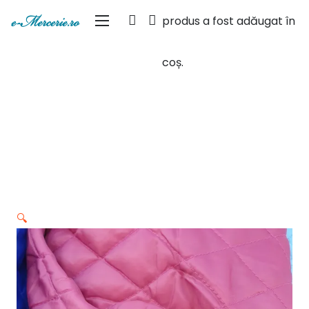
produs
a fost adăugat în
coș.
🔍