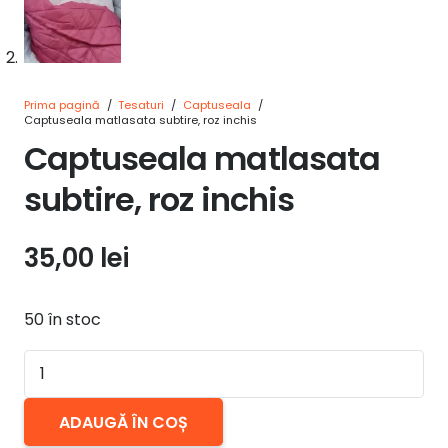
Prima pagină
/
Tesaturi
/
Captuseala
/
Captuseala matlasata subtire, roz inchis
Captuseala matlasata
subtire, roz inchis
35,00
lei
50 în stoc
Cantitate
Captuseala
matlasata
ADAUGĂ ÎN COȘ
subtire,