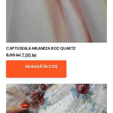
CAPTUSEALA MILANEZA ROZ QUARTZ
Prețul
Prețul
8,00
lei
7,00
lei
inițial
curent
ADAUGĂ ÎN COȘ
a
este:
fost:
7,00 lei.
8,00 lei.