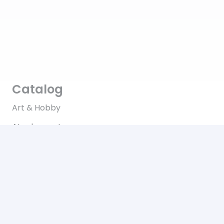
Catalog
Art & Hobby
Ata de cusut
Pasmanterie
Tesaturi
Accesorii
Informații