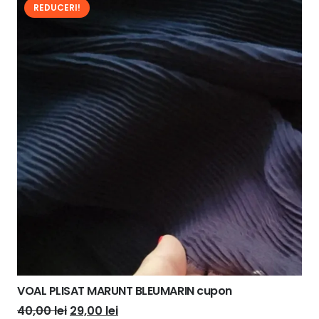
REDUCERI!
VOAL PLISAT MARUNT BLEUMARIN cupon
Prețul
Prețul
40,00
lei
29,00
lei