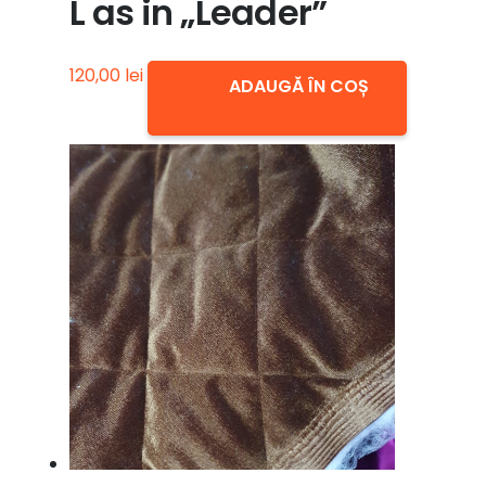
L as in „Leader”
120,00
lei
ADAUGĂ ÎN COȘ