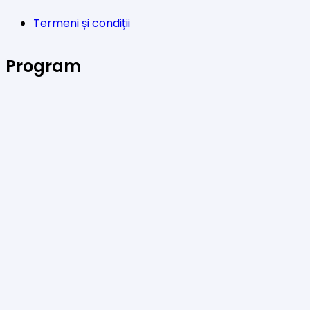
Termeni și condiții
Program
Luni-Vineri: 11:00 – 21:00
Sâmbătă: 11:00 – 14:00
Facebook
Twitter
YouTube
Instagram
© 2023 E-Mercerie.ro & D3SignC@ncept