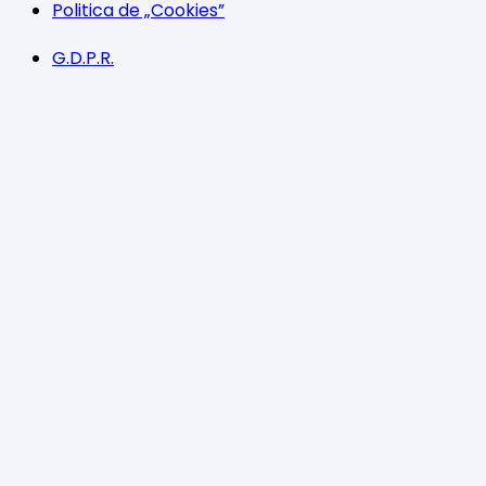
Politica de „Cookies”
G.D.P.R.
Termeni și condiții
Program
Luni-Vineri: 11:00 – 21:00
Sâmbătă: 11:00 – 14:00
Facebook
Twitter
YouTube
Instagram