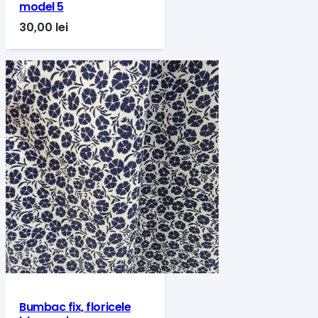
model 5
30,00
lei
Bumbac fix, floricele