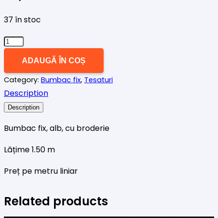
37 în stoc
Cantitate
Bumbac
ADAUGĂ ÎN COȘ
fix
Category:
Bumbac fix
,
Tesaturi
brodat
Description
model
1
Description
Bumbac fix, alb, cu broderie
Lățime 1.50 m
Preț pe metru liniar
Related products