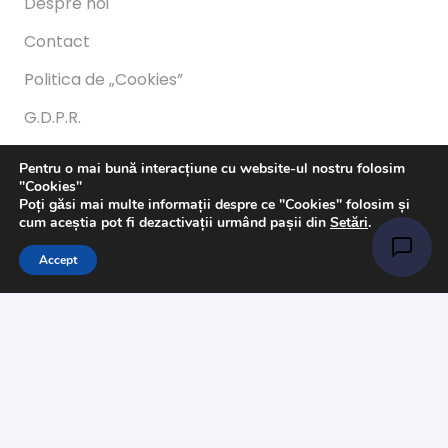
Despre noi
Contact
Politica de „Cookies”
G.D.P.R.
Termeni și condiții
Pentru o mai bună interacțiune cu website-ul nostru folosim
"Cookies"
Program
Poți găsi mai multe informații despre ce "Cookies" folosim și
cum aceștia pot fi dezactivații urmând pașii din
Setări
.
Luni-Vineri: 11:00 – 21:00
Accept
Sâmbătă: 11:00 – 14:00
© 2023 E-Mercerie.ro & D3SignC@ncept