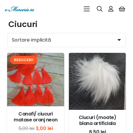
Ciucuri
REDUCERI!
Canafi/ ciucuri
Ciucuri (moate)
matase oranj neon
blana artificiala
Prețul
Prețul
5,00
lei
3,00
lei
6,50
lei