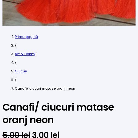
Prima pagină
/
Art & Hobby
/
Ciucuri
/
Canafi/ ciucuri matase oranj neon
Canafi/ ciucuri matase
oranj neon
Prețul
Prețul
5,00
lei
3,00
lei