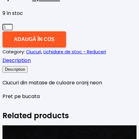
inițial
curent
a
este:
9 în stoc
fost:
3,00 lei.
Cantitate
5,00 lei.
Canafi/
ADAUGĂ ÎN COȘ
ciucuri
Category:
Ciucuri
,
Lichidare de stoc - Reduceri
matase
Description
oranj
neon
Description
Ciucuri din matase de culoare oranj neon
Pret pe bucata
Related products