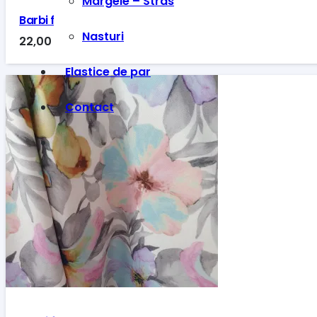
Margele – Stras
Barbi floral pastel 2
Nasturi
22,00
lei
Elastice de par
Contact