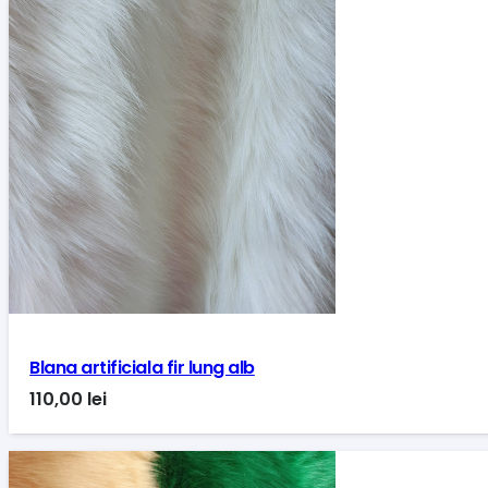
Blana artificiala fir lung alb
110,00
lei