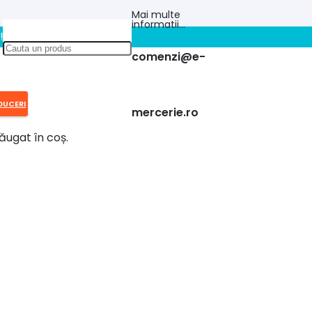
Mai multe
informatii…
!!
comenzi@e-
DUCERI
mercerie.ro
ăugat în coș.