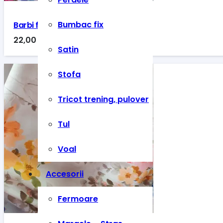
Bumbac fix
Barbi floral pastel 1
22,00
lei
Satin
Stofa
Tricot trening, pulover
Tul
Voal
Accesorii
Fermoare