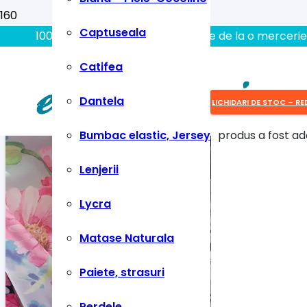
Captuseala
100% aici gasiti tot ce aveti nevoie de la o mercerie
Tesaturi
Catifea
Dantela
LICHIDARI DE STOC – RE
Bumbac elastic, Jersey
produs
a fost ad
Lenjerii
Lycra
Matase Naturala
Paiete, strasuri
Perdele