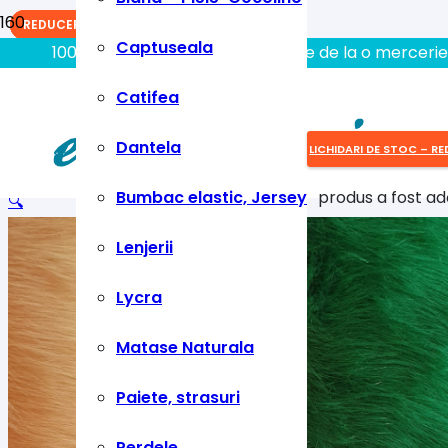
REDUCERI!
REDUCERI!
REDUCERI!
Captuseala
100% aici gasiti tot ce aveti nevoie de la o mercerie
Catifea
Dantela
LICHIDARI DE STOC – RE
Bumbac elastic, Jersey
produs
a fost ad
🔍
Lenjerii
Lycra
Matase Naturala
Paiete, strasuri
Perdele