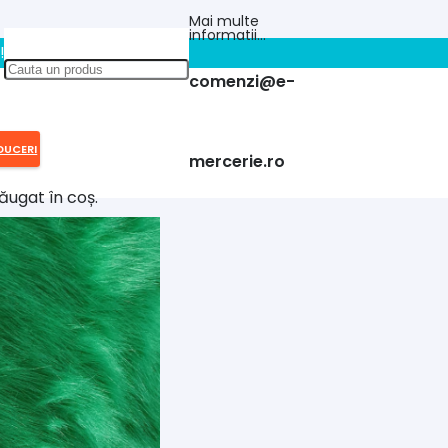
Mai multe
informatii…
!!
comenzi@e-
DUCERI
mercerie.ro
ăugat în coș.