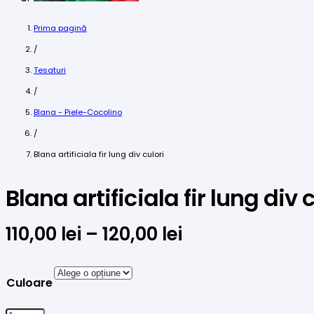
Prima pagină
/
Tesaturi
/
Blana - Piele-Cocolino
/
Blana artificiala fir lung div culori
Blana artificiala fir lung div 
Interval
110,00
lei
–
120,00
lei
de
prețuri:
Culoare
110,00 lei