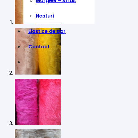
Margele – Stras
Nasturi
Elastice de par
Contact