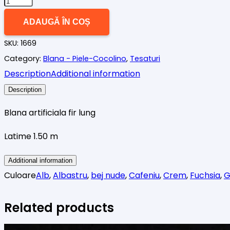
până
Cantitate
la
Blana
ADAUGĂ ÎN COȘ
120,00 lei
artificiala
SKU:
1669
fir
Category:
Blana - Piele-Cocolino
,
Tesaturi
lung
Description
Additional information
div
Description
culori
Blana artificiala fir lung
Latime 1.50 m
Additional information
Culoare
Alb
,
Albastru
,
bej nude
,
Cafeniu
,
Crem
,
Fuchsia
,
G
Related products