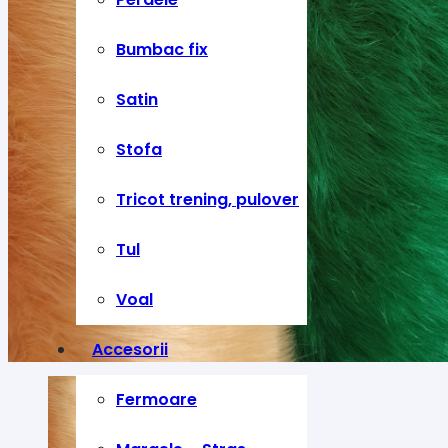
Bumbac fix
Satin
Stofa
Tricot trening, pulover
Tul
Voal
Accesorii
Fermoare