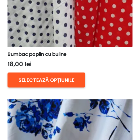
produsului.
Bumbac poplin cu buline
18,00
lei
Acest
SELECTEAZĂ OPȚIUNILE
produs
are
mai
multe
variații.
Opțiunile
pot