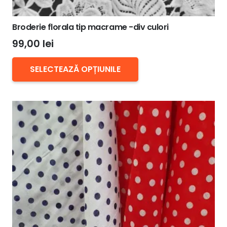
Broderie florala tip macrame -div culori
99,00
lei
Acest
SELECTEAZĂ OPȚIUNILE
produs
are
mai
multe
variații.
Opțiunile
pot
fi
alese
în
pagina