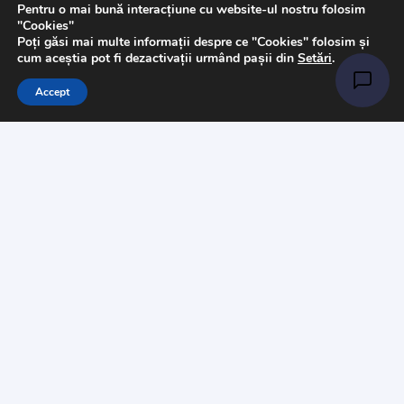
Pentru o mai bună interacțiune cu website-ul nostru folosim
"Cookies"
Poți găsi mai multe informații despre ce "Cookies" folosim și
cum aceștia pot fi dezactivații urmând pașii din
Setări
.
Accept
Catalog
Art & Hobby
Ata de cusut
Pasmanterie