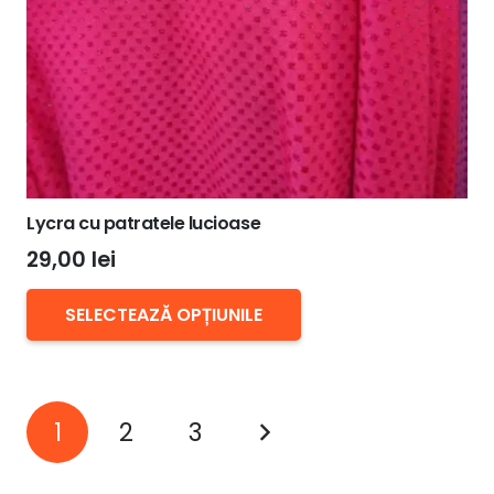
pagina
produsului.
Lycra cu patratele lucioase
29,00
lei
Acest
SELECTEAZĂ OPȚIUNILE
produs
are
mai
Paginație
multe
1
2
3
variații.
articole
Opțiunile