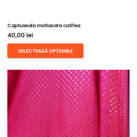
Captuseala matlasata catifea
40,00
lei
Acest
SELECTEAZĂ OPȚIUNILE
produs
are
mai
multe
variații.
Opțiunile
pot
fi
alese
în