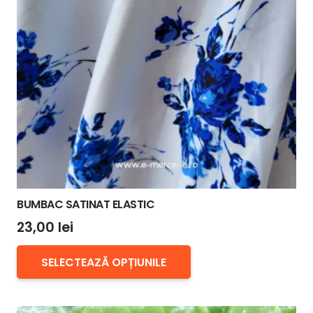
fi
alese
în
pagina
produsului.
BUMBAC SATINAT ELASTIC
23,00
lei
Acest
SELECTEAZĂ OPȚIUNILE
produs
are
mai