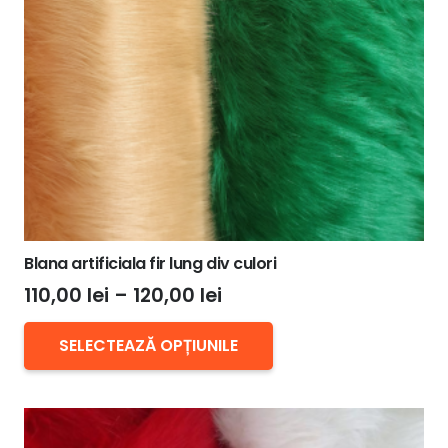
alese
în
pagina
produsului.
Blana artificiala fir lung div culori
Interval
110,00
lei
–
120,00
lei
de
Acest
prețuri:
SELECTEAZĂ OPȚIUNILE
produs
110,00 lei
are
până
mai
la
multe