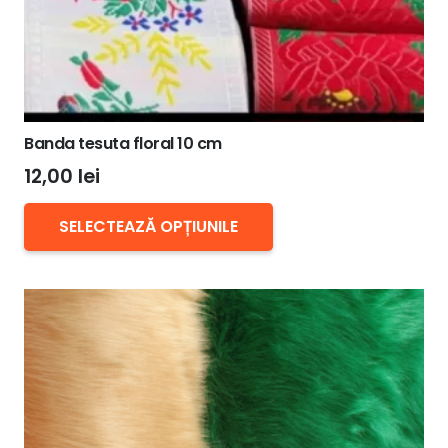
Banda tesuta floral 10 cm
12,00
lei
Acest
SELECTEAZĂ OPȚIUNILE
produs
are
mai
multe
variații.
Opțiunile
pot
fi