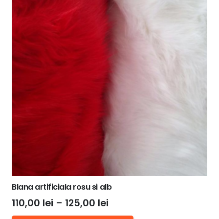
120,00 lei
variații.
Opțiunile
pot
fi
alese
în
pagina
produsului.
Blana artificiala rosu si alb
Interval
110,00
lei
–
125,00
lei
de
Acest