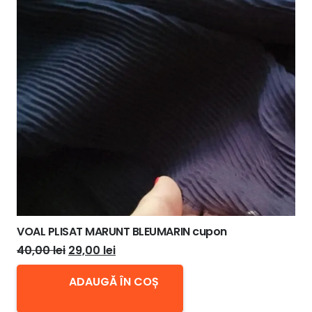
VOAL PLISAT MARUNT BLEUMARIN cupon
Prețul
Prețul
40,00
lei
29,00
lei
inițial
curent
ADAUGĂ ÎN COȘ
a
este:
fost:
29,00 lei.