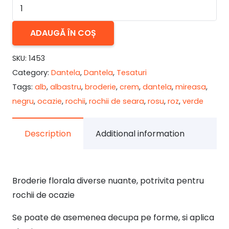
Cantitate
Broderie
florala
ADAUGĂ ÎN COȘ
tip
SKU:
1453
macrame
Category:
Dantela
,
Dantela
,
Tesaturi
-
Tags:
alb
,
albastru
,
broderie
,
crem
,
dantela
,
mireasa
,
div
negru
,
ocazie
,
rochii
,
rochii de seara
,
rosu
,
roz
,
verde
culori
Description
Additional information
Broderie florala diverse nuante, potrivita pentru
rochii de ocazie
Se poate de asemenea decupa pe forme, si aplica