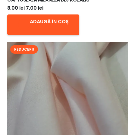
Prețul
Prețul
8,00
lei
7,00
lei
inițial
curent
ADAUGĂ ÎN COȘ
a
este:
fost:
7,00 lei.
8,00 lei.
REDUCERI!