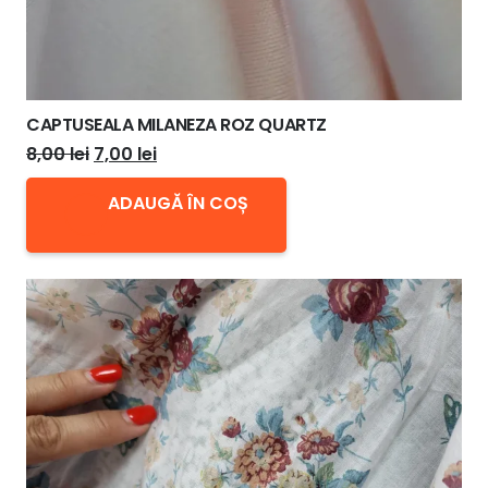
CAPTUSEALA MILANEZA ROZ QUARTZ
Prețul
Prețul
8,00
lei
7,00
lei
inițial
curent
ADAUGĂ ÎN COȘ
a
este:
fost:
7,00 lei.
8,00 lei.