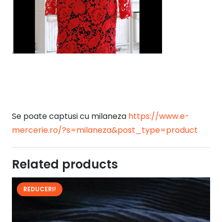
.
Se poate captusi cu milaneza
https://www.e-
mercerie.ro/?s=milaneza&post_type=product
Related products
REDUCERI!