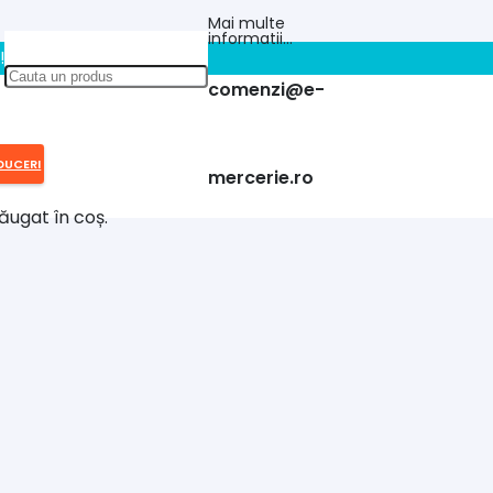
Mai multe
informatii…
!!
comenzi@e-
DUCERI
mercerie.ro
ăugat în coș.