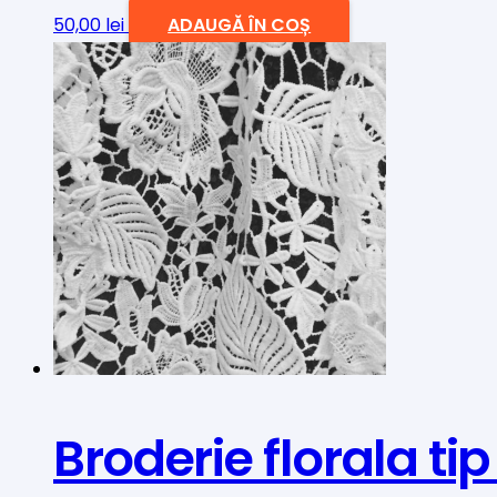
50,00
lei
ADAUGĂ ÎN COȘ
Broderie florala t