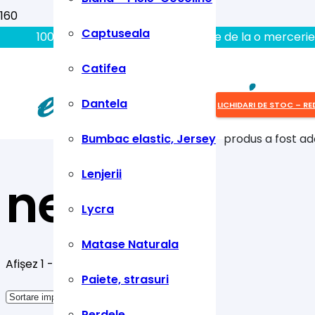
Captuseala
100% aici gasiti tot ce aveti nevoie de la o mercerie
Catifea
Dantela
LICHIDARI DE STOC – RE
Bumbac elastic, Jersey
produs
a fost ad
Lenjerii
negru
Lycra
Matase Naturala
Afișez 1 - 10 din 39 de rezultate
Paiete, strasuri
Perdele