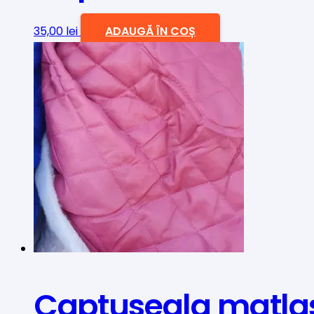
35,00
lei
ADAUGĂ ÎN COȘ
Captuseala matlasa