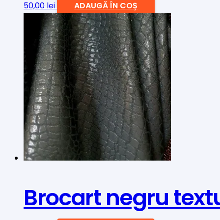
50,00
lei
ADAUGĂ ÎN COȘ
Brocart negru text