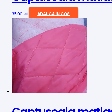
35,00
lei
ADAUGĂ ÎN COȘ
Captuseala matlasa