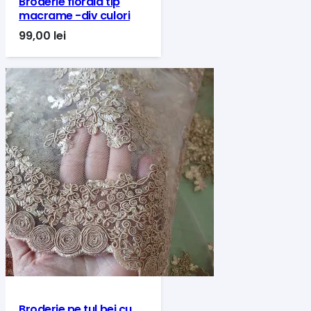
Broderie florala tip
macrame -div culori
99,00
lei
Broderie pe tul bej cu