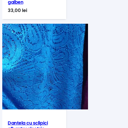
galben
33,00
lei
Dantela cu sclipici