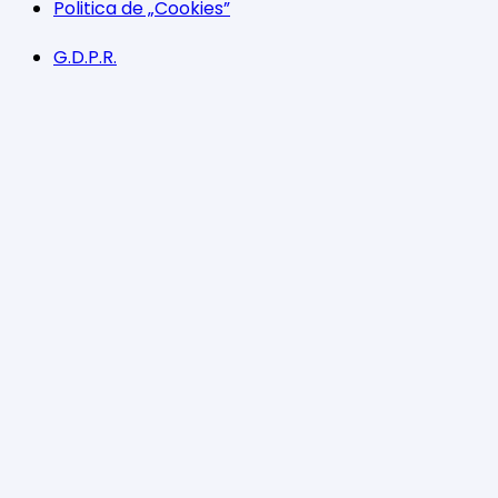
Politica de „Cookies”
G.D.P.R.
Termeni și condiții
Program
Luni-Vineri: 11:00 – 21:00
Sâmbătă: 11:00 – 14:00
Facebook
Twitter
YouTube
Instagram