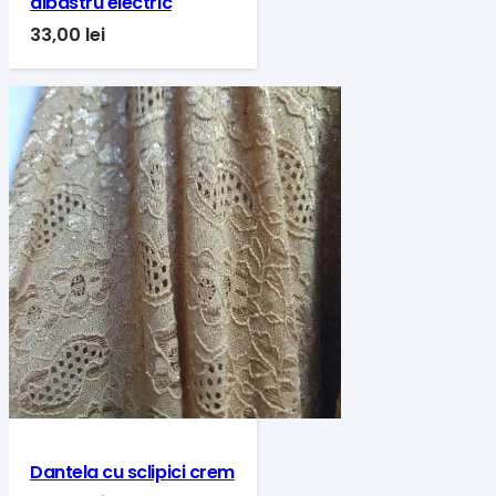
albastru electric
33,00
lei
Dantela cu sclipici crem