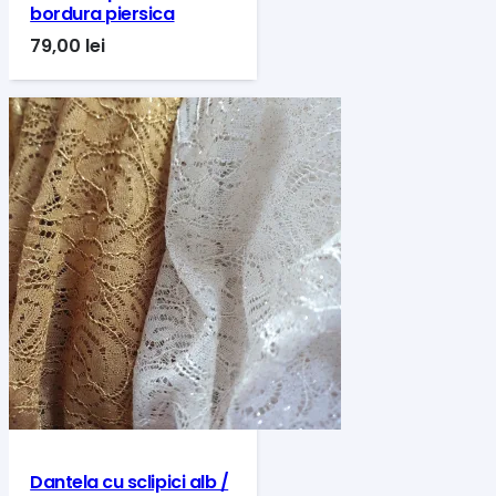
bordura piersica
79,00
lei
Dantela cu sclipici alb /