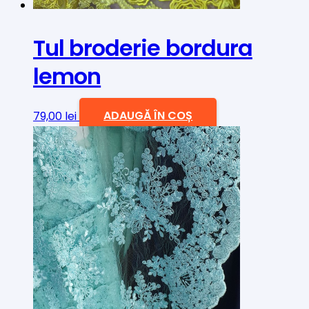
Tul broderie bordura
lemon
79,00
lei
ADAUGĂ ÎN COȘ