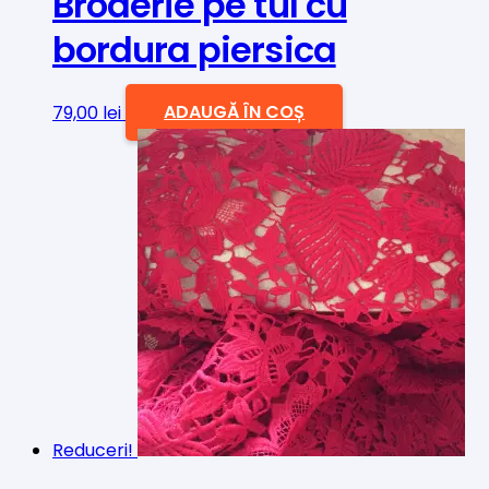
Broderie pe tul cu
bordura piersica
79,00
lei
ADAUGĂ ÎN COȘ
Reduceri!