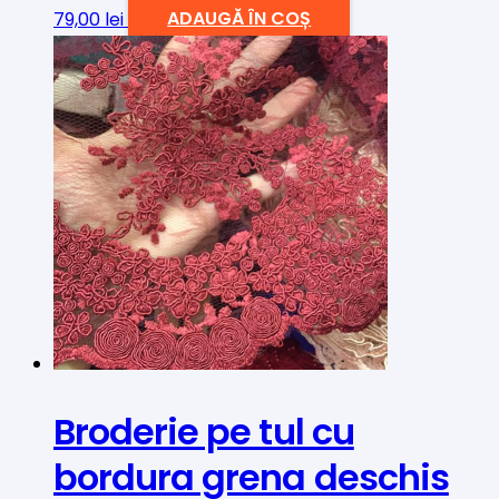
79,00
lei
ADAUGĂ ÎN COȘ
Broderie pe tul cu
bordura grena deschis