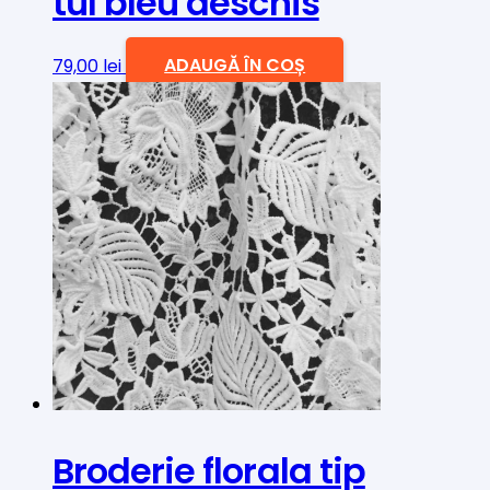
tul bleu deschis
79,00
lei
ADAUGĂ ÎN COȘ
Broderie florala tip