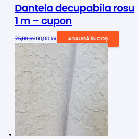
Dantela decupabila rosu
1 m – cupon
Prețul
Prețul
75,00
lei
60,00
lei
ADAUGĂ ÎN COȘ
inițial
curent
a
este:
fost:
60,00 lei.
75,00 lei.