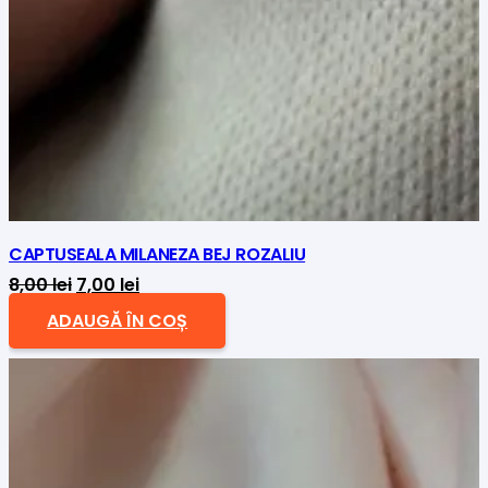
CAPTUSEALA MILANEZA BEJ ROZALIU
Prețul
Prețul
8,00
lei
7,00
lei
inițial
curent
ADAUGĂ ÎN COȘ
a
este:
fost:
7,00 lei.
8,00 lei.