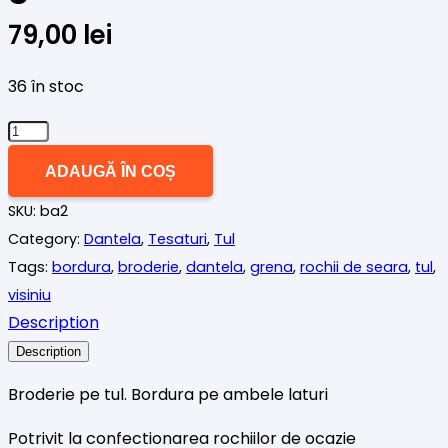
79,00
lei
36 în stoc
Cantitate
Broderie
ADAUGĂ ÎN COȘ
pe
SKU:
ba2
tul
Category:
Dantela
,
Tesaturi
,
Tul
cu
Tags:
bordura
,
broderie
,
dantela
,
grena
,
rochii de seara
,
tul
,
bordura
visiniu
grena
Description
deschis
Description
Broderie pe tul. Bordura pe ambele laturi
Potrivit la confectionarea rochiilor de ocazie