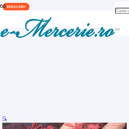
REDUCERI!
REDUCERI!
REDUCERI!
🔍