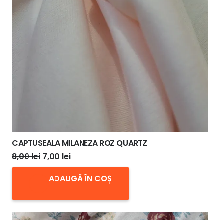
CAPTUSEALA MILANEZA ROZ QUARTZ
Prețul
Prețul
8,00
lei
7,00
lei
inițial
curent
ADAUGĂ ÎN COȘ
a
este:
fost:
7,00 lei.
8,00 lei.