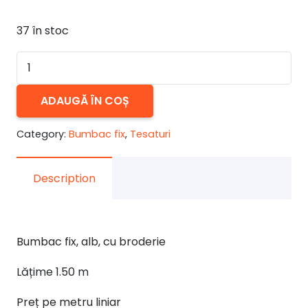
37 în stoc
Cantitate
Bumbac
fix
ADAUGĂ ÎN COȘ
brodat
Category:
Bumbac fix
,
Tesaturi
model
3
Description
Bumbac fix, alb, cu broderie
Lățime 1.50 m
Preț pe metru liniar