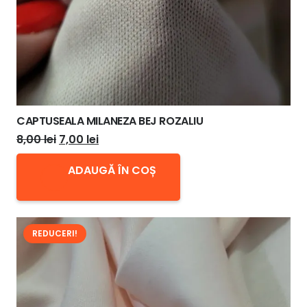
CAPTUSEALA MILANEZA BEJ ROZALIU
Prețul
Prețul
8,00
lei
7,00
lei
inițial
curent
ADAUGĂ ÎN COȘ
a
este:
fost:
7,00 lei.
8,00 lei.
REDUCERI!