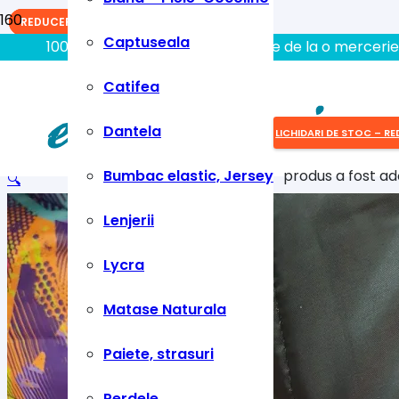
REDUCERI!
REDUCERI!
REDUCERI!
Captuseala
100% aici gasiti tot ce aveti nevoie de la o mercerie
Catifea
Dantela
LICHIDARI DE STOC – RE
Bumbac elastic, Jersey
produs
a fost ad
🔍
Lenjerii
Lycra
Matase Naturala
Paiete, strasuri
Perdele