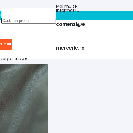
Mai multe
informatii…
!!
comenzi@e-
DUCERI
mercerie.ro
ăugat în coș.