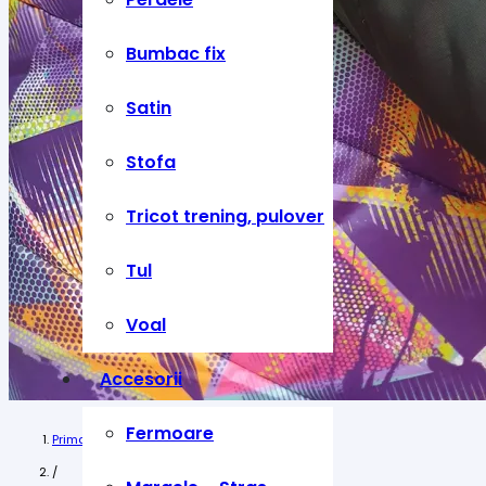
Bumbac fix
Satin
Stofa
Tricot trening, pulover
Tul
Voal
Accesorii
Fermoare
Prima pagină
/