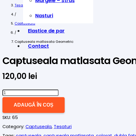
Margele – Stras
Tesaturi
/
Nasturi
Captuseala
Elastice de par
/
Captuseala matlasata Geometric
Contact
Captuseala matlasata Geom
120,00
lei
Cantitate
Captuseala
ADAUGĂ ÎN COȘ
matlasata
SKU:
65
Geometric
Category:
Captuseala
,
Tesaturi
Tags:
captuseala
,
captuseala matlasata
,
colorat
,
dubla fat