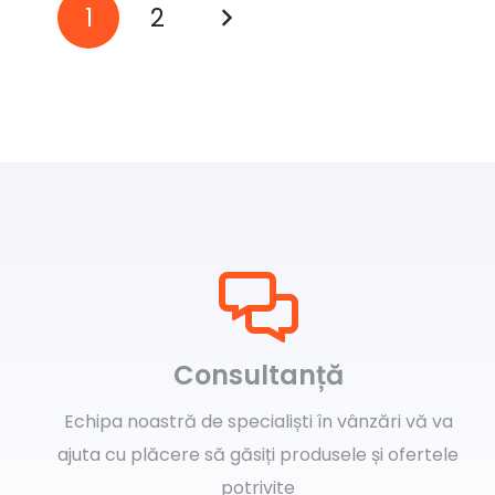
Paginație
1
2
articole
Consultanță
Echipa noastră de specialiști în vânzări vă va
ajuta cu plăcere să găsiți produsele și ofertele
potrivite