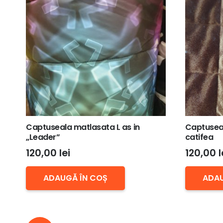
Captuseala matlasata L as in
Captusea
„Leader”
catifea
120,00
lei
120,00
l
ADAUGĂ ÎN COȘ
ADAU