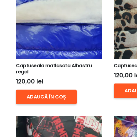
Captuseala matlasata Albastru
Captuseal
regal
120,00
l
120,00
lei
ADAU
ADAUGĂ ÎN COȘ