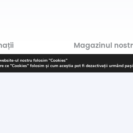
ații
Magazinul nost
Despre noi
website-ul nostru folosim "Cookies"
re ce "Cookies" folosim și cum aceștia pot fi dezactivații urmând paș
Contact
Politica de „Cookies”
s
G.D.P.R.
Termeni și condiții