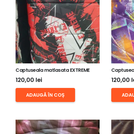
Captuseala matlasata EXTREME
Captusea
120,00
lei
120,00
l
ADAUGĂ ÎN COȘ
ADAU