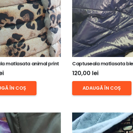
a matlasata animal print
Captuseala matlasata bl
ei
120,00
lei
GĂ ÎN COȘ
ADAUGĂ ÎN COȘ