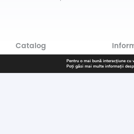
Catalog
Inform
Art & Hobby
Întrebări
Pentru o mai bună interacțiune cu 
Poți găsi mai multe informații desp
Ata de cusut
Livrare
Pasmanterie
Returns
Tesaturi
Payment
Accesorii