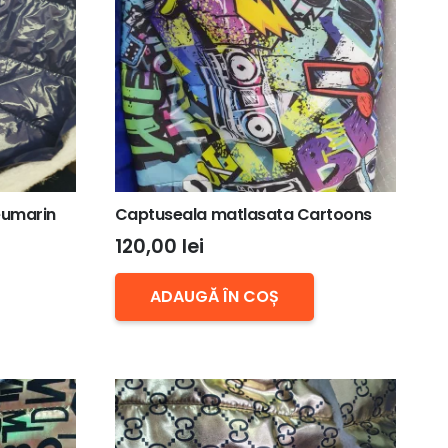
eumarin
Captuseala matlasata Cartoons
120,00
lei
ADAUGĂ ÎN COȘ