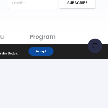
SUBSCRIBE
ru
Program
Luni-Vineri: 11:00 – 21:00
Accept
ii din
Setări
.
Sâmbătă: 11:00 – 14:00