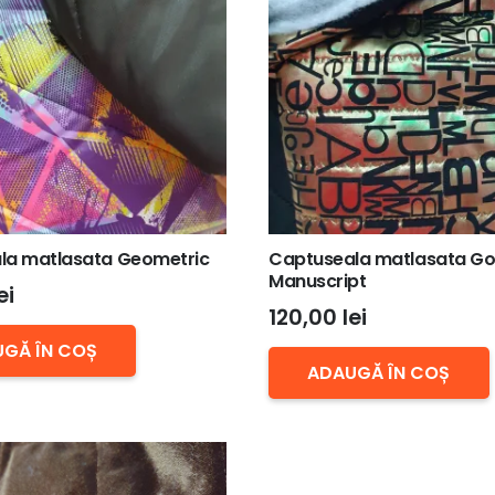
la matlasata Geometric
Captuseala matlasata Go
Manuscript
ei
120,00
lei
GĂ ÎN COȘ
ADAUGĂ ÎN COȘ