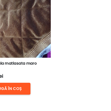
la matlasata maro
ei
GĂ ÎN COȘ