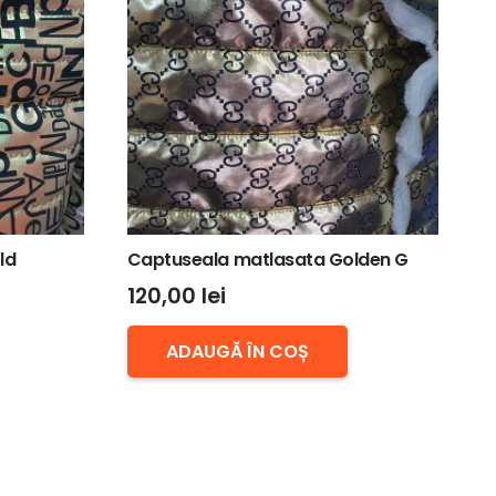
ld
Captuseala matlasata Golden G
120,00
lei
ADAUGĂ ÎN COȘ