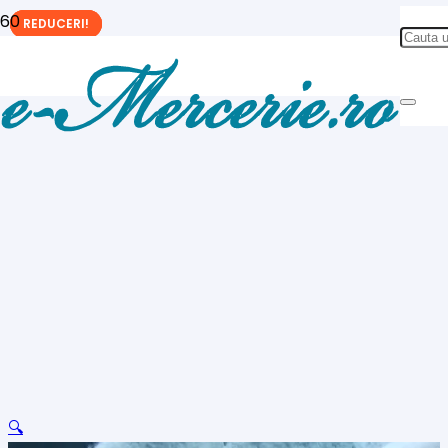
REDUCERI!
REDUCERI!
REDUCERI!
🔍