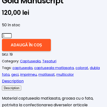
Gold Manuscript
120,00
lei
50 în stoc
Cantitate
Captuseala
ADAUGĂ ÎN COȘ
matlasata
SKU:
19
Gold
Category:
Captuseala
,
Tesaturi
Manuscript
Tags:
captuseala
,
captuseala matlasata
,
colorat
,
dubla
fata
,
geci
,
imprimeu
,
matlasat
,
multicolor
Description
Description
Material captuseala matlasata, groasa cu o fata,
potrivita la confectionarea diverselor articole