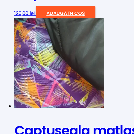
120,00
lei
ADAUGĂ ÎN COȘ
Captuseala matla