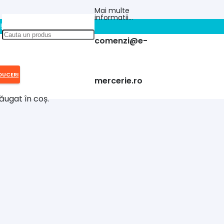
Mai multe
informatii…
!!
comenzi@e-
DUCERI
mercerie.ro
ăugat în coș.