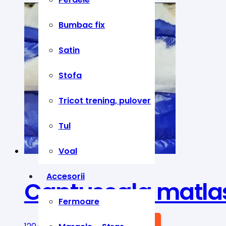
Bumbac fix
Satin
Stofa
Tricot trening, pulover
Tul
Voal
Accesorii
Captuseala matlas
Fermoare