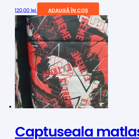
120,00
lei
ADAUGĂ ÎN COȘ
Captuseala matla