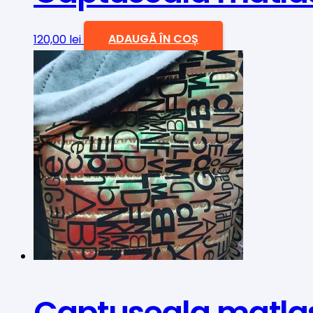
120,00
lei
ADAUGĂ ÎN COȘ
Captuseala matla