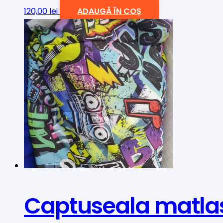
120,00
lei
ADAUGĂ ÎN COȘ
Captuseala matla