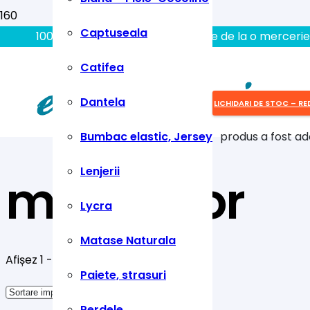
Captuseala
100% aici gasiti tot ce aveti nevoie de la o mercerie
Catifea
Dantela
LICHIDARI DE STOC – RE
Bumbac elastic, Jersey
produs
a fost ad
Lenjerii
multicolor
Lycra
Matase Naturala
Afișez 1 - 10 din 13 rezultate
Paiete, strasuri
Perdele