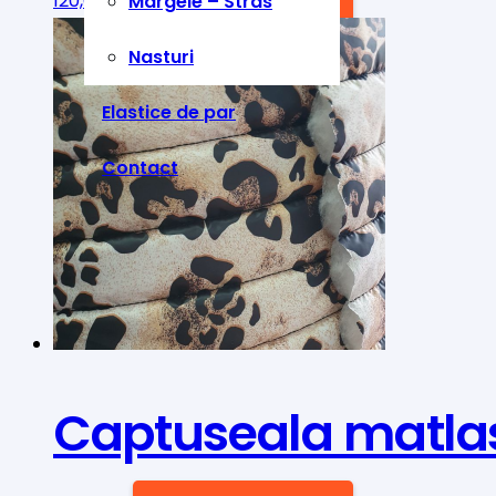
120,00
lei
ADAUGĂ ÎN COȘ
Margele – Stras
Nasturi
Elastice de par
Contact
Captuseala matlas