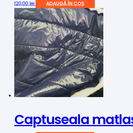
120,00
lei
ADAUGĂ ÎN COȘ
Captuseala matla