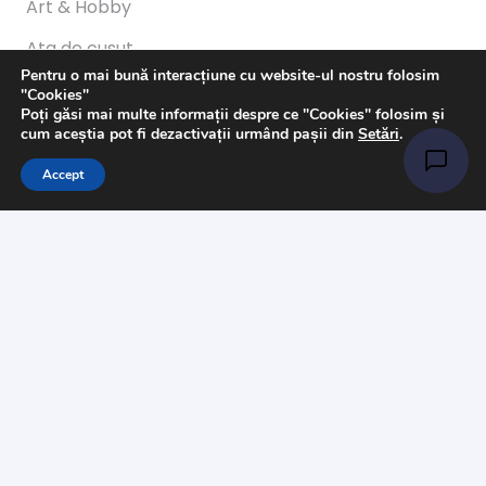
Art & Hobby
Ata de cusut
Pentru o mai bună interacțiune cu website-ul nostru folosim
Pasmanterie
"Cookies"
Poți găsi mai multe informații despre ce "Cookies" folosim și
Tesaturi
cum aceștia pot fi dezactivații urmând pașii din
Setări
.
Accesorii
Accept
Informații
Întrebări
Livrare
Returns
Payments
Magazinul nostru