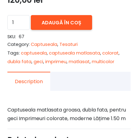
120,00
lei
Cantitate
ADAUGĂ ÎN COȘ
Captuseala
matlasata
SKU:
67
Category:
Captuseala
,
Tesaturi
EXTREME
Tags:
captuseala
,
captuseala matlasata
,
colorat
,
dubla fata
,
geci
,
imprimeu
,
matlasat
,
multicolor
Description
Captuseala matlasata groasa, dubla fata, pentru
geci Imprimeuri colorate, moderne Lățime 1.50 m