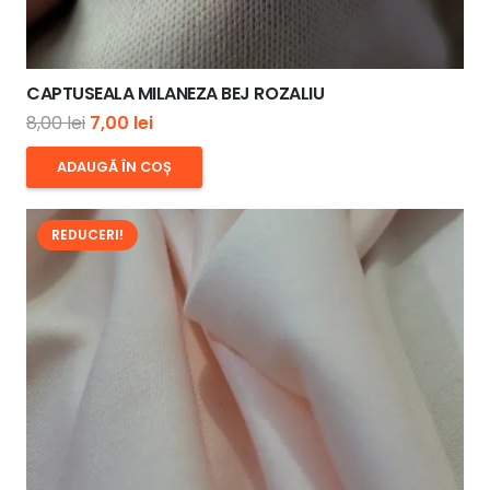
CAPTUSEALA MILANEZA BEJ ROZALIU
Prețul
Prețul
8,00
lei
7,00
lei
inițial
curent
ADAUGĂ ÎN COȘ
a
este:
fost:
7,00 lei.
REDUCERI!
8,00 lei.