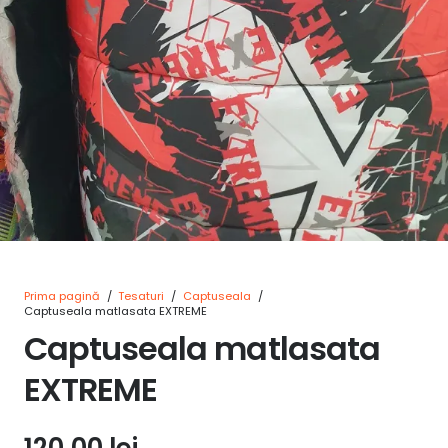
Prima pagină
/
Tesaturi
/
Captuseala
/
Captuseala matlasata EXTREME
Captuseala matlasata
EXTREME