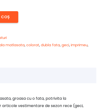
N COȘ
turi
ala matlasata
,
colorat
,
dubla fata
,
geci
,
imprimeu
,
sata, groasa cu o fata, potrivita la
 articole vestimentare de sezon rece (geci,