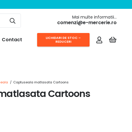
Mai multe informatii…
comenzi@e-mercerie.ro
LICHIDARI DE STOC –
Contact
REDUCERI
eala
/
Captuseala matlasata Cartoons
matlasata Cartoons