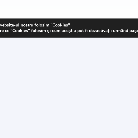
ații
Magazinul nost
website-ul nostru folosim "Cookies"
re ce "Cookies" folosim și cum aceștia pot fi dezactivații urmând paș
Despre noi
Contact
Politica de „Cookies”
s
G.D.P.R.
Termeni și condiții
© 2023 E-Mercerie.ro & D3SignC@ncept