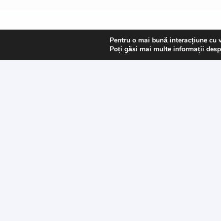
Catalog
Inform
Pentru o mai bună interacțiune cu 
Poți găsi mai multe informații desp
Art & Hobby
Întrebări
Ata de cusut
Livrare
Pasmanterie
Returns
Tesaturi
Payment
Accesorii