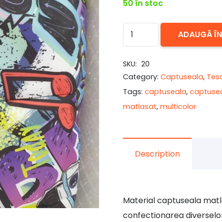
50 în stoc
Cantitate
ADAUGĂ Î
Captuseala
matlasata
SKU:
20
Cartoons
Category:
Captuseala
,
Tesa
Tags:
captuseala
,
captuse
matlasat
,
multicolor
Description
Material captuseala matla
confectionarea diverselor