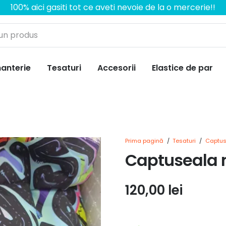
100% aici gasiti tot ce aveti nevoie de la o mercerie!!
anterie
Tesaturi
Accesorii
Elastice de par
Prima pagină
/
Tesaturi
/
Captus
Captuseala 
120,00
lei