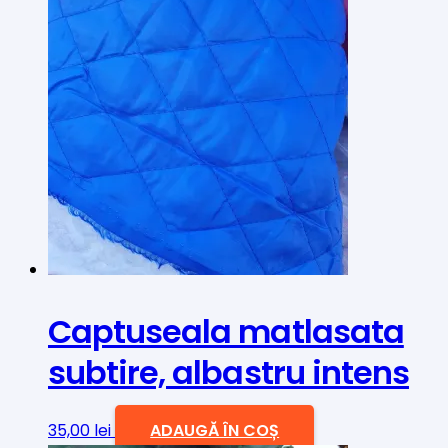
Captuseala matlasata
subtire, albastru intens
35,00
lei
ADAUGĂ ÎN COȘ