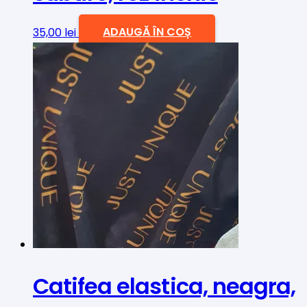
35,00
lei
ADAUGĂ ÎN COȘ
Catifea elastica, neagra,