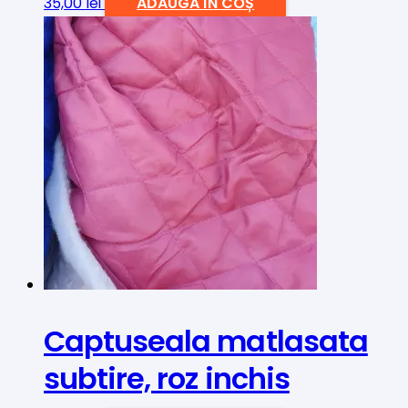
35,00
lei
ADAUGĂ ÎN COȘ
Captuseala matlasata
subtire, roz inchis