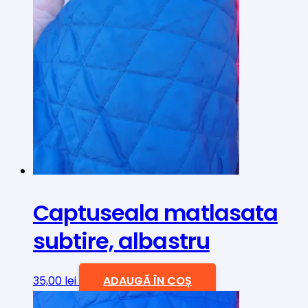
Captuseala matlasata
subtire, albastru
35,00
lei
ADAUGĂ ÎN COȘ