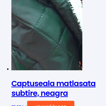
Captuseala matlasata
subtire, neagra