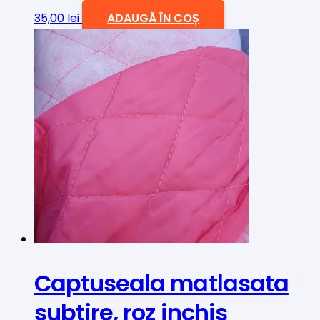
35,00
lei
ADAUGĂ ÎN COȘ
Captuseala matlasata
subtire, roz inchis