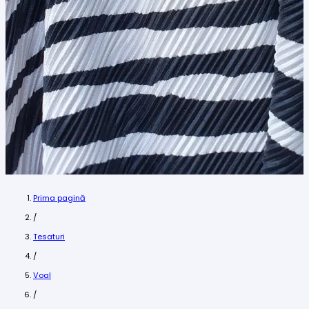
Prima pagină
/
Tesaturi
/
Voal
/