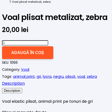
Voal plisat metalizat, zebra
Voal plisat metalizat, zebra
20,00
lei
Cantitate
Voal
ADAUGĂ ÎN COȘ
plisat
SKU:
1066
metalizat,
Category:
Voal
zebra
Tags:
animal print
,
gri
,
lycra
,
negru
,
plisat
,
voal
,
zebra
Description
Description
Voal elastic plisat, animal print pe tonuri de gri