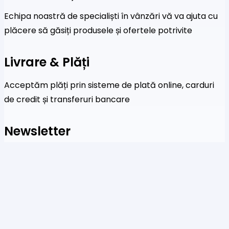
Echipa noastră de specialiști în vânzări vă va ajuta cu
plăcere să găsiți produsele și ofertele potrivite
Livrare & Plăți
Acceptăm plăți prin sisteme de plată online, carduri
de credit și transferuri bancare
Newsletter
Fi primul care a afla despre noile colecții și oferte
speciale
Te rog să introduci o adresă de email validă.