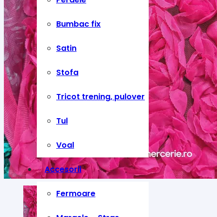
Bumbac fix
Satin
Stofa
Tricot trening, pulover
Tul
Voal
Accesorii
Fermoare