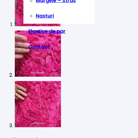
Margele – Stras
Nasturi
Elastice de par
Contact