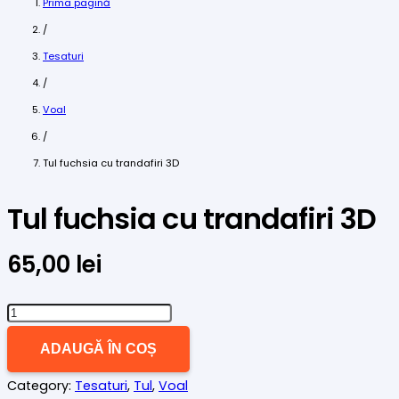
Prima pagină
/
Tesaturi
/
Voal
/
Tul fuchsia cu trandafiri 3D
Tul fuchsia cu trandafiri 3D
65,00
lei
Cantitate
Tul
ADAUGĂ ÎN COȘ
fuchsia
Category:
Tesaturi
,
Tul
,
Voal
cu