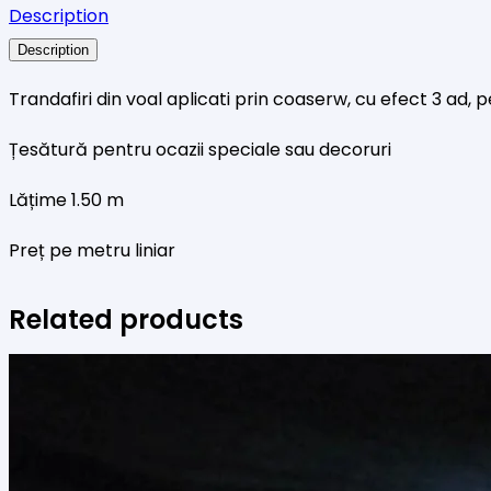
Description
trandafiri
Description
3D
Trandafiri din voal aplicati prin coaserw, cu efect 3 ad, p
Țesătură pentru ocazii speciale sau decoruri
Lățime 1.50 m
Preț pe metru liniar
Related products