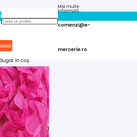
Mai multe
informatii…
!!
comenzi@e-
DUCERI
mercerie.ro
ăugat în coș.