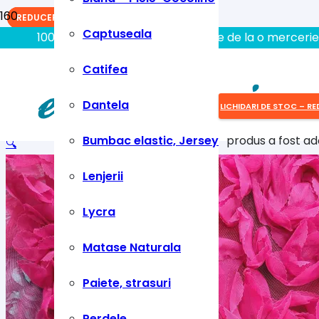
REDUCERI!
REDUCERI!
REDUCERI!
Captuseala
100% aici gasiti tot ce aveti nevoie de la o mercerie
Catifea
Dantela
LICHIDARI DE STOC – RE
Bumbac elastic, Jersey
produs
a fost ad
🔍
Lenjerii
Lycra
Matase Naturala
Paiete, strasuri
Perdele