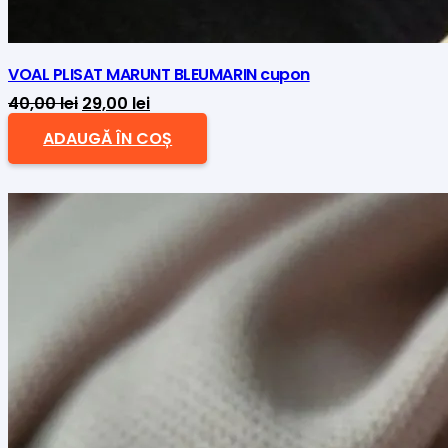
VOAL PLISAT MARUNT BLEUMARIN cupon
Prețul
Prețul
40,00
lei
29,00
lei
inițial
curent
ADAUGĂ ÎN COȘ
a
este:
fost:
29,00 lei.
40,00 lei.