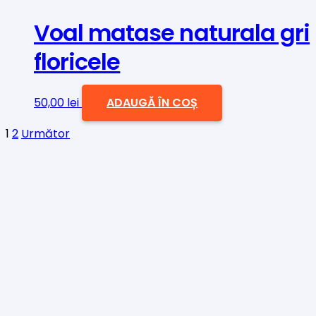
Voal matase naturala gri
floricele
50,00
lei
ADAUGĂ ÎN COȘ
Paginație
1
2
Următor
articole