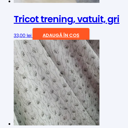
pagina
produsului.
Tricot trening, vatuit, gri
33,00
lei
ADAUGĂ ÎN COȘ