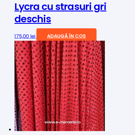
Lycra cu strasuri gri
deschis
175,00
lei
ADAUGĂ ÎN COȘ