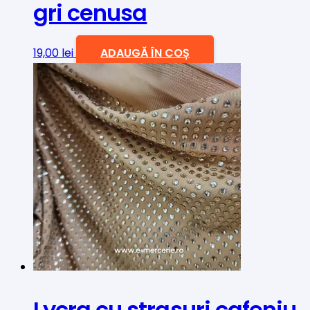
gri cenusa
19,00
lei
ADAUGĂ ÎN COȘ
Lycra cu strasuri cafeniu