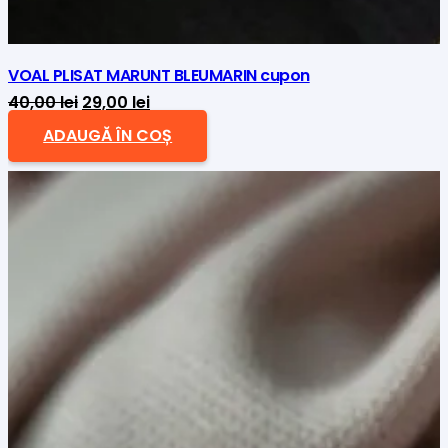
VOAL PLISAT MARUNT BLEUMARIN cupon
Prețul
Prețul
40,00
lei
29,00
lei
inițial
curent
ADAUGĂ ÎN COȘ
a
este:
fost:
29,00 lei.
40,00 lei.