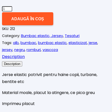
Cantitate
Jerse
ADAUGĂ ÎN COȘ
(bumbac
SKU:
212
elastic)
Category:
Bumbac elastic, Jersey
,
Tesaturi
imprimeu
Tags:
alb
,
bumbac
,
bumbac elastic
,
elasticizat
,
jerse
,
romburi
jersey
,
negru
,
romburi
,
vascoza
Description
Description
Jerse elastic potrivit pentru haine copii, turbane,
bentite etc
Material moale, placut la atingere, ce pica greu
Imprimeu placut