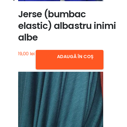
Jerse (bumbac
elastic) albastru inimi
albe
19,00
lei
ADAUGĂ ÎN COȘ