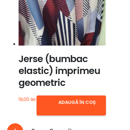
Jerse (bumbac
elastic) imprimeu
geometric
19,00
lei
ADAUGĂ ÎN COȘ
Paginație