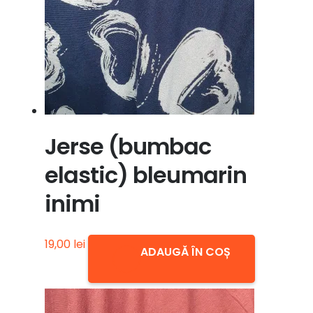
Jerse (bumbac
elastic) bleumarin
inimi
19,00
lei
ADAUGĂ ÎN COȘ