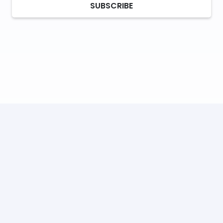
SUBSCRIBE
Catalog
Art & Hobby
Ata de cusut