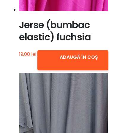
Jerse (bumbac
elastic) fuchsia
19,00
lei
ADAUGĂ ÎN COȘ