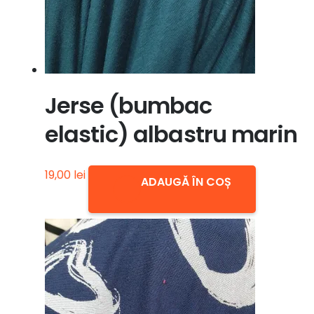
Jerse (bumbac
elastic) albastru marin
19,00
lei
ADAUGĂ ÎN COȘ