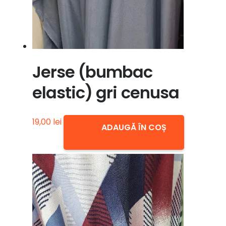
Jerse (bumbac
elastic) gri cenusa
19,00
lei
ADAUGĂ ÎN COȘ