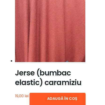
Jerse (bumbac
elastic) caramiziu
19,00
lei
ADAUGĂ ÎN COȘ