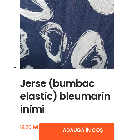
Jerse (bumbac
elastic) bleumarin
inimi
19,00
lei
ADAUGĂ ÎN COȘ