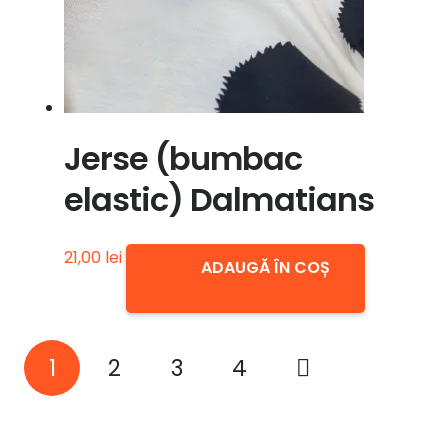
Jerse (bumbac
elastic) Dalmatians
21,00
lei
ADAUGĂ ÎN COȘ
Paginație
1
2
3
4
articole