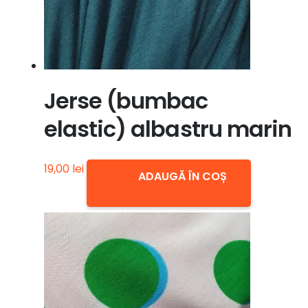
Jerse (bumbac
elastic) albastru marin
19,00
lei
ADAUGĂ ÎN COȘ