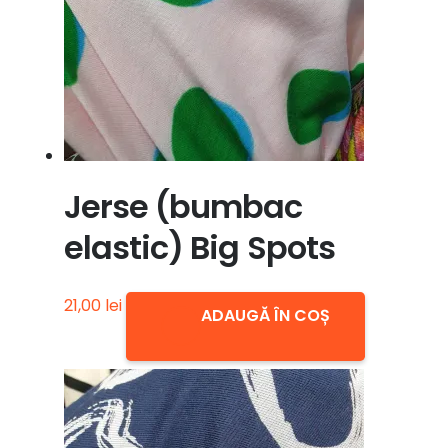
Jerse (bumbac
elastic) Big Spots
21,00
lei
ADAUGĂ ÎN COȘ