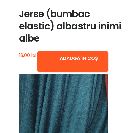
Jerse (bumbac
elastic) albastru inimi
albe
19,00
lei
ADAUGĂ ÎN COȘ