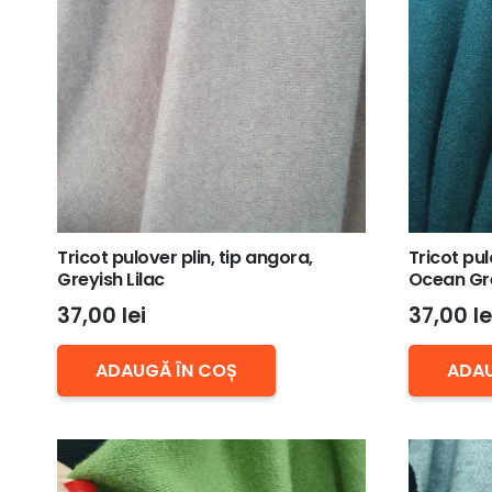
Tricot pulover plin, tip angora,
Tricot pul
Greyish Lilac
Ocean Gr
37,00
lei
37,00
le
ADAUGĂ ÎN COȘ
ADAU