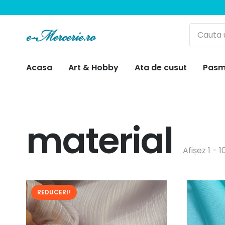
Acasa
Art & Hobby
Ata de cusut
Pasm
material
Afișez 1 - 
REDUCERI!