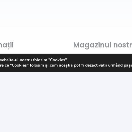
ații
Magazinul nost
Despre noi
website-ul nostru folosim "Cookies"
re ce "Cookies" folosim și cum aceștia pot fi dezactivații urmând paș
Contact
Politica de „Cookies”
s
G.D.P.R.
Termeni și condiții