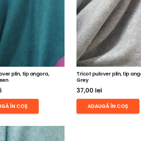
over plin, tip angora,
Tricot pulover plin, tip ang
een
Grey
i
37,00
lei
GĂ ÎN COȘ
ADAUGĂ ÎN COȘ