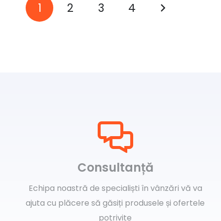
Paginație
1
2
3
4
articole
Consultanță
Echipa noastră de specialiști în vânzări vă va
ajuta cu plăcere să găsiți produsele și ofertele
potrivite