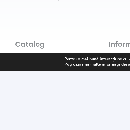
Catalog
Inform
Art & Hobby
Întrebări
Pentru o mai bună interacțiune cu 
Poți găsi mai multe informații desp
Ata de cusut
Livrare
Pasmanterie
Returns
Tesaturi
Payment
Accesorii