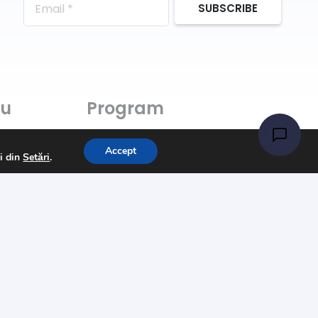
SUBSCRIBE
ru
Program
Luni-Vineri: 11:00 – 21:00
Accept
ii din
Setări
.
Sâmbătă: 11:00 – 14:00