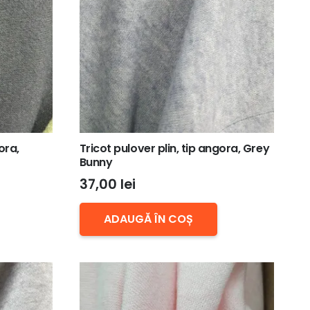
ora,
Tricot pulover plin, tip angora, Grey
Bunny
37,00
lei
ADAUGĂ ÎN COȘ