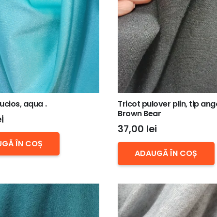
ucios, aqua .
Tricot pulover plin, tip ang
Brown Bear
ei
37,00
lei
GĂ ÎN COȘ
ADAUGĂ ÎN COȘ