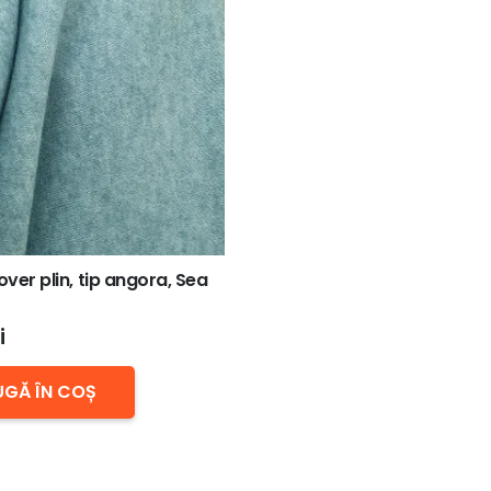
over plin, tip angora, Sea
i
GĂ ÎN COȘ