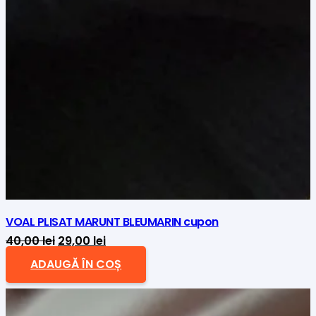
VOAL PLISAT MARUNT BLEUMARIN cupon
Prețul
Prețul
40,00
lei
29,00
lei
inițial
curent
ADAUGĂ ÎN COȘ
a
este:
fost:
29,00 lei.