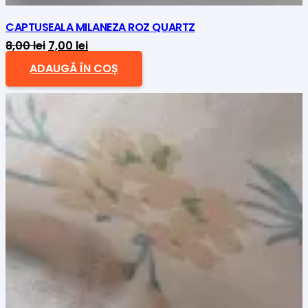
CAPTUSEALA MILANEZA ROZ QUARTZ
Prețul
Prețul
8,00
lei
7,00
lei
inițial
curent
ADAUGĂ ÎN COȘ
a
este:
fost:
7,00 lei.
8,00 lei.