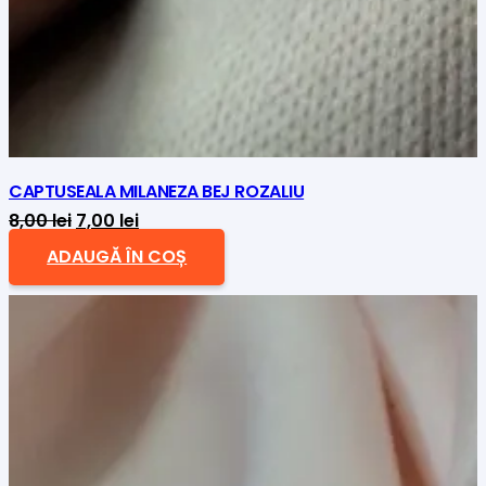
CAPTUSEALA MILANEZA BEJ ROZALIU
Prețul
Prețul
8,00
lei
7,00
lei
inițial
curent
ADAUGĂ ÎN COȘ
a
este:
fost:
7,00 lei.
8,00 lei.