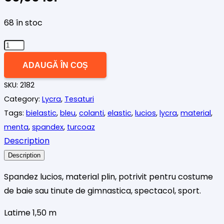
68 în stoc
Cantitate
Spandex
ADAUGĂ ÎN COȘ
lucios,
SKU:
2182
aqua
Category:
Lycra
,
Tesaturi
.
Tags:
bielastic
,
bleu
,
colanti
,
elastic
,
lucios
,
lycra
,
material
,
menta
,
spandex
,
turcoaz
Description
Description
Spandez lucios, material plin, potrivit pentru costume
de baie sau tinute de gimnastica, spectacol, sport.
Latime 1,50 m