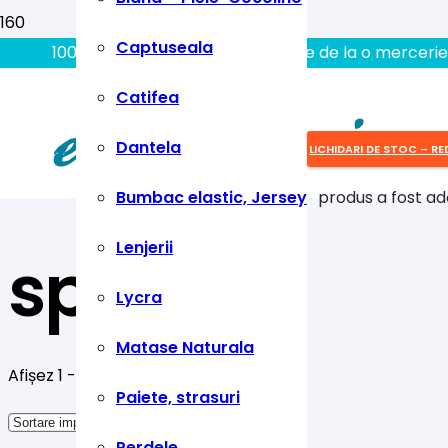
Captuseala
100% aici gasiti tot ce aveti nevoie de la o mercerie
Catifea
Dantela
LICHIDARI DE STOC – RE
Bumbac elastic, Jersey
produs
a fost ad
Lenjerii
spandex
Lycra
Matase Naturala
Afișez 1 - 10 din 16 rezultate
Paiete, strasuri
Perdele