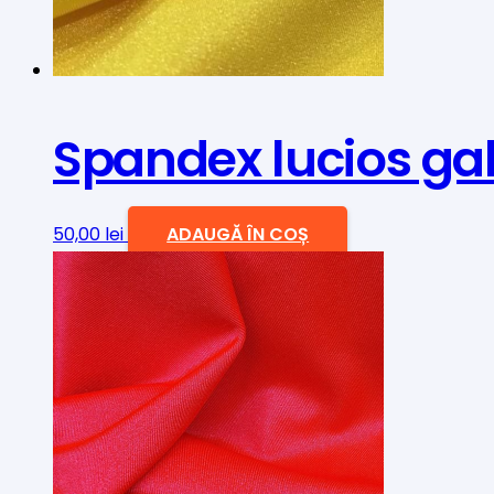
alese
în
pagina
produsului.
Spandex lucios ga
50,00
lei
ADAUGĂ ÎN COȘ