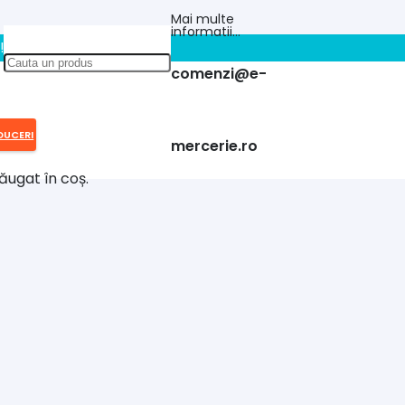
Mai multe
informatii…
!!
comenzi@e-
DUCERI
mercerie.ro
ăugat în coș.