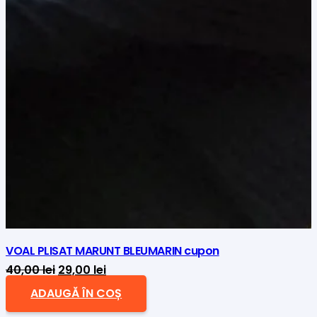
VOAL PLISAT MARUNT BLEUMARIN cupon
Prețul
Prețul
40,00
lei
29,00
lei
inițial
curent
ADAUGĂ ÎN COȘ
a
este: