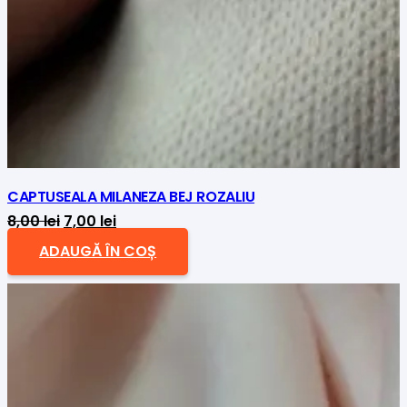
CAPTUSEALA MILANEZA BEJ ROZALIU
Prețul
Prețul
8,00
lei
7,00
lei
inițial
curent
ADAUGĂ ÎN COȘ
a
este:
fost:
7,00 lei.
8,00 lei.