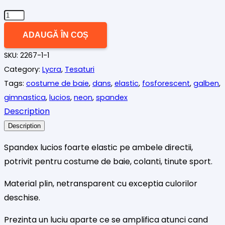
Cantitate
Spandex
ADAUGĂ ÎN COȘ
lucios
SKU:
2267-1-1
galben
Category:
Lycra
,
Tesaturi
aprins
Tags:
costume de baie
,
dans
,
elastic
,
fosforescent
,
galben
,
gimnastica
,
lucios
,
neon
,
spandex
Description
Description
Spandex lucios foarte elastic pe ambele directii,
potrivit pentru costume de baie, colanti, tinute sport.
Material plin, netransparent cu exceptia culorilor
deschise.
Prezinta un luciu aparte ce se amplifica atunci cand