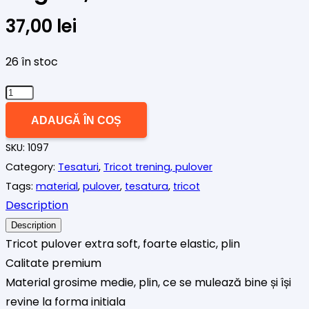
37,00
lei
26 în stoc
Cantitate
Tricot
ADAUGĂ ÎN COȘ
pulover
SKU:
1097
plin,
Category:
Tesaturi
,
Tricot trening, pulover
tip
Tags:
material
,
pulover
,
tesatura
,
tricot
angora,
Description
Brown
Bear
Description
Tricot pulover extra soft, foarte elastic, plin
Calitate premium
Material grosime medie, plin, ce se mulează bine și își
revine la forma initiala