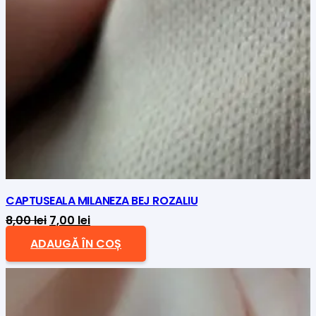
CAPTUSEALA MILANEZA BEJ ROZALIU
Prețul
Prețul
8,00
lei
7,00
lei
inițial
curent
ADAUGĂ ÎN COȘ
a
este:
fost:
7,00 lei.
8,00 lei.