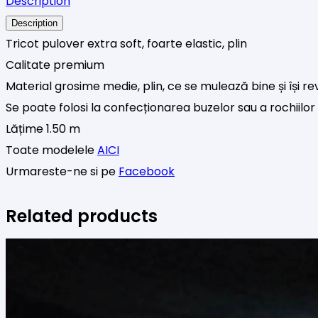
Description
angora,
Description
Ocean
Tricot pulover extra soft, foarte elastic, plin
Green
Calitate premium
Material grosime medie, plin, ce se mulează bine și își rev
Se poate folosi la confecționarea buzelor sau a rochii
Lățime 1.50 m
Toate modelele
AICI
Urmareste-ne si pe
Facebook
Related products