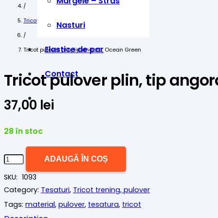
Margele – Stras
/
Tricot trening, pulover
Nasturi
/
Elastice de par
Tricot pulover plin, tip angora, Ocean Green
Contact
Tricot pulover plin, tip ang
37,00
lei
28 în stoc
Cantitate
ADAUGĂ ÎN COȘ
Tricot
SKU:
1093
pulover
Category:
Tesaturi
,
Tricot trening, pulover
plin,
Tags:
material
,
pulover
,
tesatura
,
tricot
tip