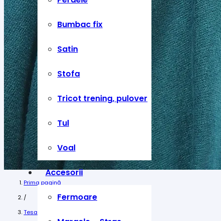
Bumbac fix
Satin
Stofa
Tricot trening, pulover
Tul
Voal
Accesorii
Prima pagină
Fermoare
/
Tesaturi