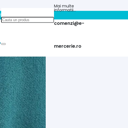
Mai multe
informatii…
!!
comenzi@e-
mercerie.ro