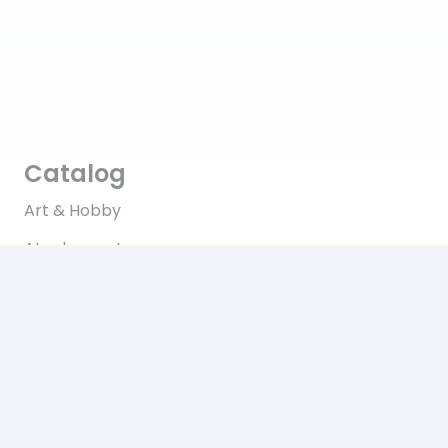
Catalog
Art & Hobby
Ata de cusut
Pasmanterie
Tesaturi
Accesorii
Informații