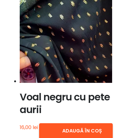
Voal negru cu pete
aurii
16,00
lei
ADAUGĂ ÎN COȘ