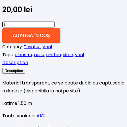
20,00
lei
Cantitate
VOAL
ADAUGĂ ÎN COȘ
ALBASTRU
Category:
Tesaturi
,
Voal
CU
Tags:
albastru
,
auriu
,
chiffon
,
sifon
,
voal
PETE
Description
AURII
MICI
Description
Material transparent, ce se poate dubla cu captuseala
milaneza (disponibila la noi pe site)
Latime 1,50 m
Toate voalurile
AICI