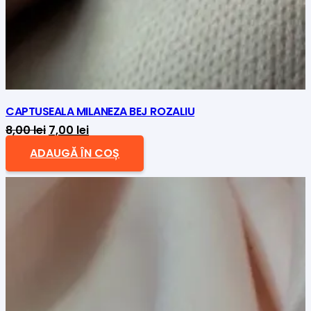
CAPTUSEALA MILANEZA BEJ ROZALIU
Prețul
Prețul
8,00
lei
7,00
lei
inițial
curent
ADAUGĂ ÎN COȘ
a
este:
fost:
7,00 lei.
8,00 lei.