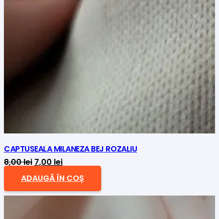
CAPTUSEALA MILANEZA BEJ ROZALIU
Prețul
Prețul
8,00
lei
7,00
lei
inițial
curent
ADAUGĂ ÎN COȘ
a
este:
fost:
7,00 lei.
8,00 lei.