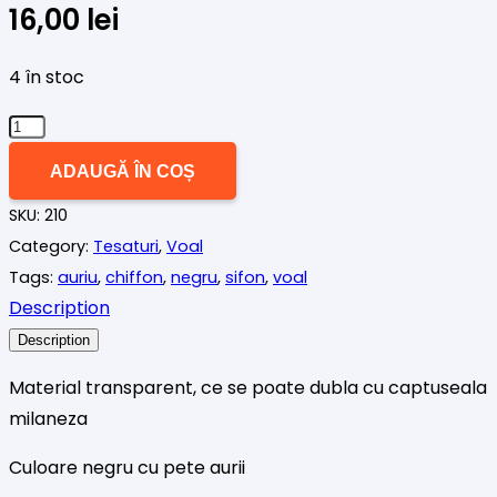
16,00
lei
4 în stoc
Cantitate
Voal
ADAUGĂ ÎN COȘ
negru
SKU:
210
cu
Category:
Tesaturi
,
Voal
pete
Tags:
auriu
,
chiffon
,
negru
,
sifon
,
voal
aurii
Description
Description
Material transparent, ce se poate dubla cu captuseala
milaneza
Culoare negru cu pete aurii