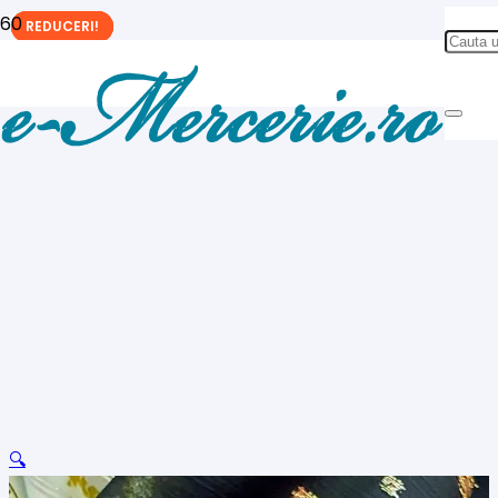
REDUCERI!
REDUCERI!
REDUCERI!
🔍