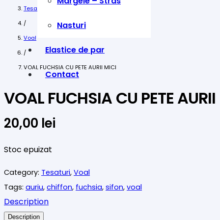
Margele – Stras
Tesaturi
/
Nasturi
Voal
Elastice de par
/
VOAL FUCHSIA CU PETE AURII MICI
Contact
VOAL FUCHSIA CU PETE AURII
20,00
lei
Stoc epuizat
Category:
Tesaturi
,
Voal
Tags:
auriu
,
chiffon
,
fuchsia
,
sifon
,
voal
Description
Description