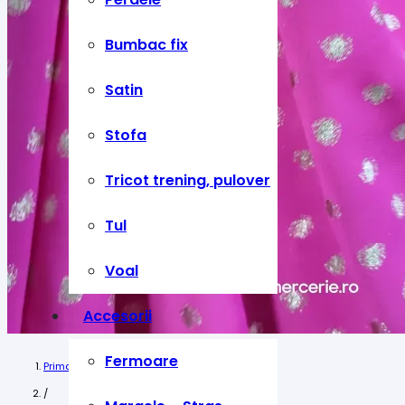
Bumbac fix
Satin
Stofa
Tricot trening, pulover
Tul
Voal
Accesorii
Fermoare
Prima pagină
/