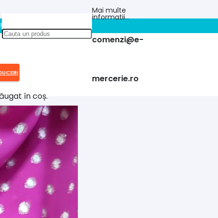
Mai multe
informatii…
!!
comenzi@e-
DUCERI
mercerie.ro
ăugat în coș.