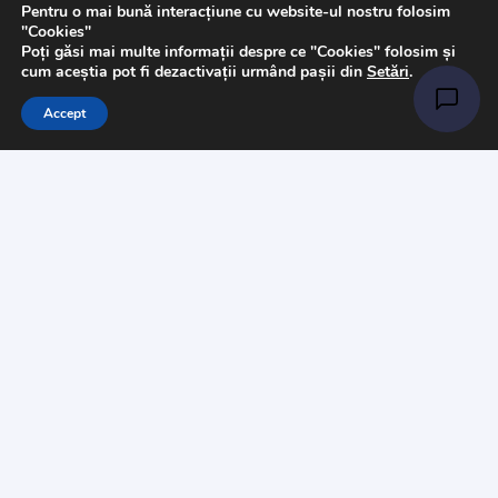
Pentru o mai bună interacțiune cu website-ul nostru folosim
"Cookies"
Poți găsi mai multe informații despre ce "Cookies" folosim și
cum aceștia pot fi dezactivații urmând pașii din
Setări
.
Accept
Catalog
Art & Hobby
Ata de cusut
Pasmanterie