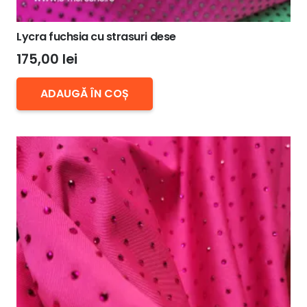
Lycra fuchsia cu strasuri dese
175,00
lei
ADAUGĂ ÎN COȘ