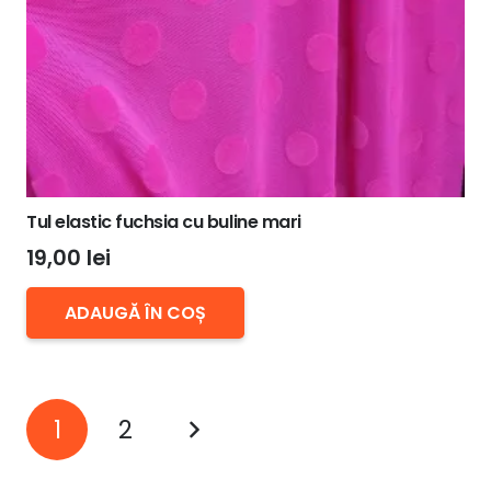
Tul elastic fuchsia cu buline mari
19,00
lei
ADAUGĂ ÎN COȘ
Paginație
1
2
articole