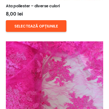
Ata poliester – diverse culori
8,00
lei
Acest
SELECTEAZĂ OPȚIUNILE
produs
are
mai
multe
variații.
Opțiunile
pot
fi
alese
în
pagina
produsului.