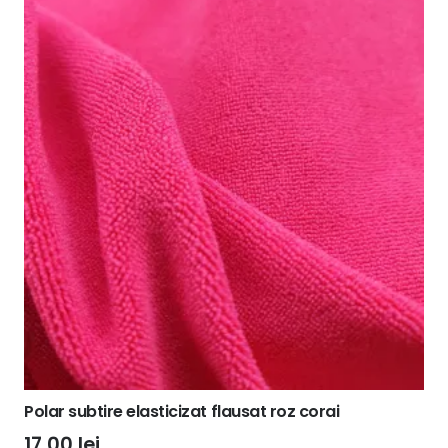
Polar subtire elasticizat flausat roz corai
17,00
lei