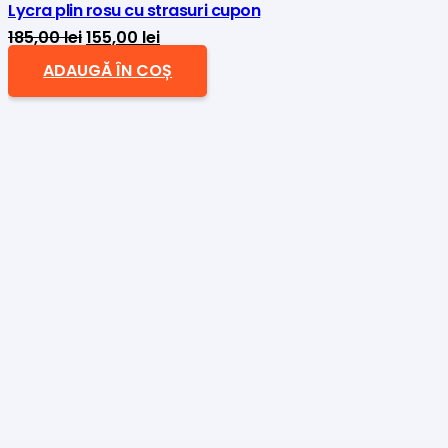
Lycra plin rosu cu strasuri cupon
Prețul
Prețul
185,00
lei
155,00
lei
inițial
curent
ADAUGĂ ÎN COȘ
a
este:
fost:
155,00 lei.
185,00 lei.