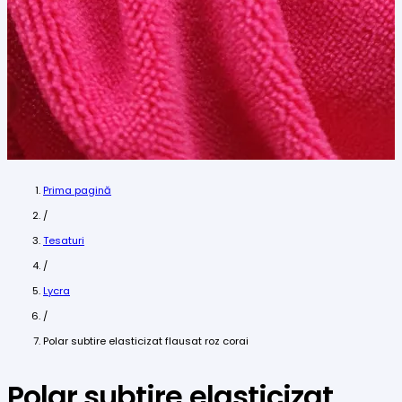
Prima pagină
/
Tesaturi
/
Lycra
/
Polar subtire elasticizat flausat roz corai
Polar subtire elasticizat