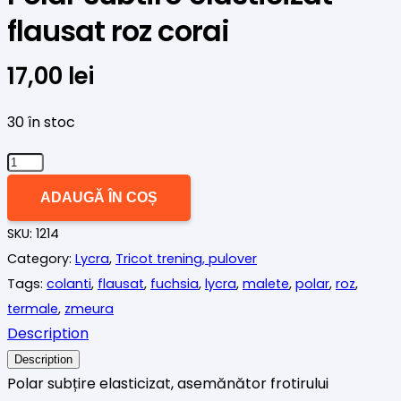
flausat roz corai
17,00
lei
30 în stoc
Cantitate
Polar
ADAUGĂ ÎN COȘ
subtire
SKU:
1214
elasticizat
Category:
Lycra
,
Tricot trening, pulover
flausat
Tags:
colanti
,
flausat
,
fuchsia
,
lycra
,
malete
,
polar
,
roz
,
roz
termale
,
zmeura
corai
Description
Description
Polar subțire elasticizat, asemănător frotirului