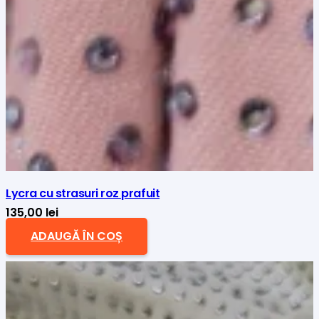
Lycra cu strasuri roz prafuit
135,00
lei
ADAUGĂ ÎN COȘ