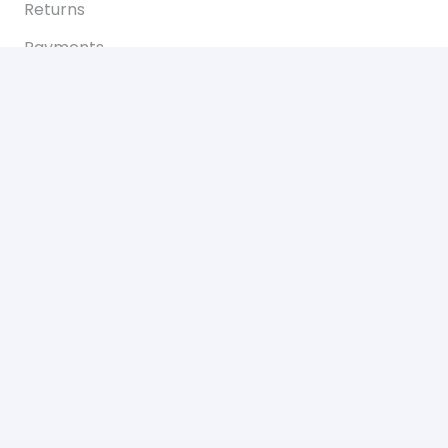
Returns
Payments
Magazinul nostru
Despre noi
Contact
Politica de „Cookies”
G.D.P.R.
Termeni și condiții
Program
Luni-Vineri: 11:00 – 21:00
Sâmbătă: 11:00 – 14:00