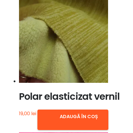
Polar elasticizat vernil
19,00
lei
ADAUGĂ ÎN COȘ