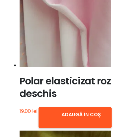
Polar elasticizat roz
deschis
19,00
lei
ADAUGĂ ÎN COȘ