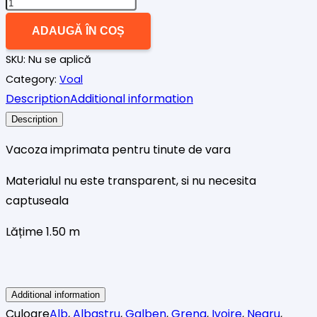
Cantitate
Voal
ADAUGĂ ÎN COȘ
plin
SKU:
Nu se aplică
gipsy
Category:
Voal
floral,
Description
Additional information
diverse
culori
Description
Vacoza imprimata pentru tinute de vara
Materialul nu este transparent, si nu necesita
captuseala
Lățime 1.50 m
Additional information
Culoare
Alb
,
Albastru
,
Galben
,
Grena
,
Ivoire
,
Negru
,