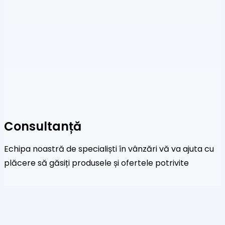
Consultanță
Echipa noastră de specialiști în vânzări vă va ajuta cu
plăcere să găsiți produsele și ofertele potrivite
Livrare & Plăți
Acceptăm plăți prin sisteme de plată online, carduri