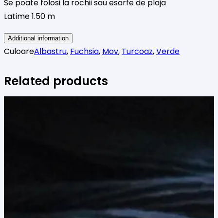
Se poate folosi la rochii sau esarfe de plaja
Latime 1.50 m
Additional information
Culoare
Albastru
,
Fuchsia
,
Mov
,
Turcoaz
,
Verde
Related products