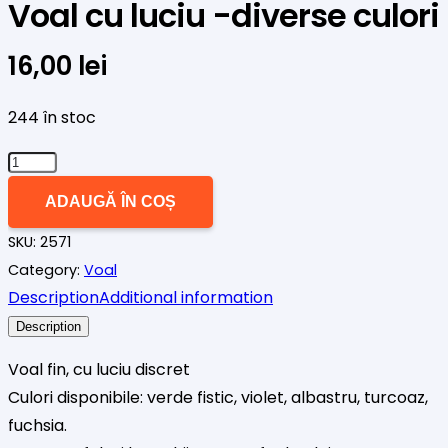
Voal cu luciu -diverse culori
16,00
lei
244 în stoc
Cantitate
Voal
ADAUGĂ ÎN COȘ
cu
SKU:
2571
luciu
Category:
Voal
-
Description
Additional information
diverse
culori
Description
Voal fin, cu luciu discret
Culori disponibile: verde fistic, violet, albastru, turcoaz,
fuchsia.