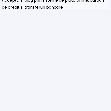
Acceptăm plăți prin sisteme de plată online, carduri
de credit și transferuri bancare
Newsletter
Fi primul care a afla despre noile colecții și oferte
speciale
Te rog să introduci o adresă de email validă.
SUBSCRIBE