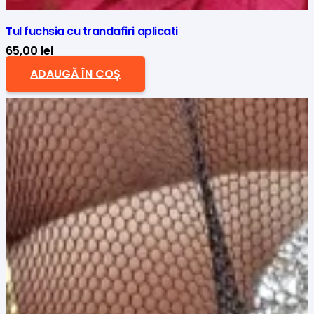
Tul fuchsia cu trandafiri aplicati
65,00
lei
ADAUGĂ ÎN COȘ