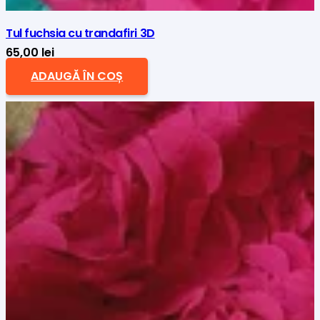
Tul fuchsia cu trandafiri 3D
65,00
lei
ADAUGĂ ÎN COȘ