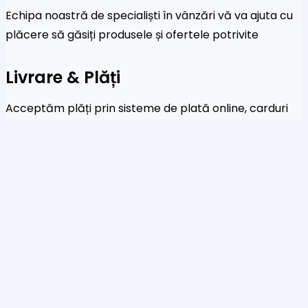
Echipa noastră de specialiști în vânzări vă va ajuta cu
plăcere să găsiți produsele și ofertele potrivite
Livrare & Plăți
Acceptăm plăți prin sisteme de plată online, carduri
de credit și transferuri bancare
Newsletter
Fi primul care a afla despre noile colecții și oferte
speciale
Te rog să introduci o adresă de email validă.
SUBSCRIBE