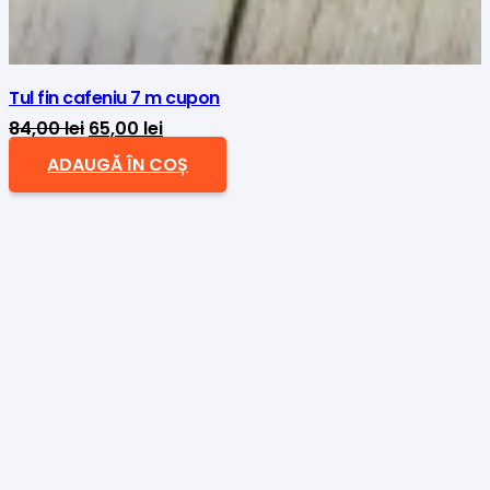
Tul fin cafeniu 7 m cupon
Prețul
Prețul
84,00
lei
65,00
lei
inițial
curent
ADAUGĂ ÎN COȘ
a
este:
fost:
65,00 lei.
84,00 lei.