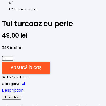
/
Tul turcoaz cu perle
Tul turcoaz cu perle
49,00
lei
348 în stoc
Cantitate
Tul
ADAUGĂ ÎN COȘ
turcoaz
SKU:
2425-1-1-1-1
cu
Category:
Tul
perle
Description
Description