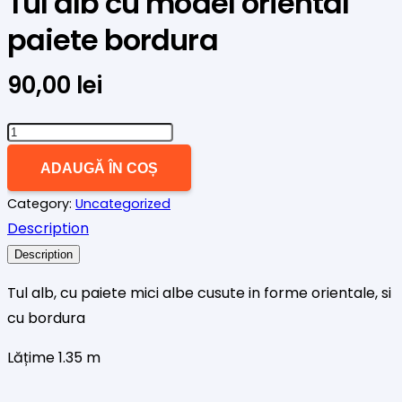
Tul alb cu model oriental
paiete bordura
90,00
lei
Cantitate
Tul
ADAUGĂ ÎN COȘ
alb
Category:
Uncategorized
cu
Description
model
oriental
Description
paiete
Tul alb, cu paiete mici albe cusute in forme orientale, si
bordura
cu bordura
Lățime 1.35 m