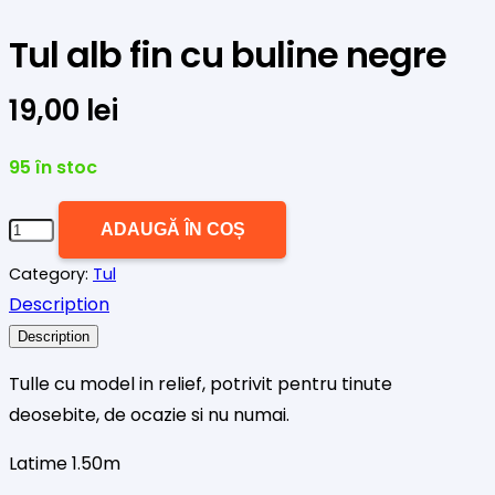
Tul alb fin cu buline negre
19,00
lei
95 în stoc
Cantitate
ADAUGĂ ÎN COȘ
Tul
Category:
Tul
alb
Description
fin
Description
cu
buline
Tulle cu model in relief, potrivit pentru tinute
negre
deosebite, de ocazie si nu numai.
Latime 1.50m