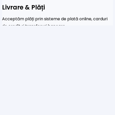
Livrare & Plăți
Acceptăm plăți prin sisteme de plată online, carduri
de credit și transferuri bancare
Newsletter
Fi primul care a afla despre noile colecții și oferte
speciale
Te rog să introduci o adresă de email validă.
SUBSCRIBE