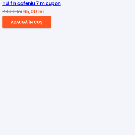
Tul fin cafeniu 7 m cupon
Prețul
Prețul
84,00
lei
65,00
lei
inițial
curent
ADAUGĂ ÎN COȘ
a
este:
fost:
65,00 lei.
84,00 lei.