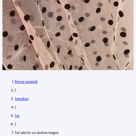
Prima pagină
/
Tesaturi
/
Tul
/
Tul alb fin cu buline negre