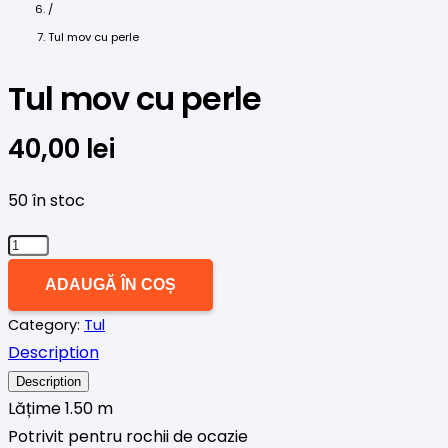
/
Tul mov cu perle
Tul mov cu perle
40,00
lei
50 în stoc
Cantitate
Tul
ADAUGĂ ÎN COȘ
mov
Category:
Tul
cu
Description
perle
Description
Lățime 1.50 m
Potrivit pentru rochii de ocazie