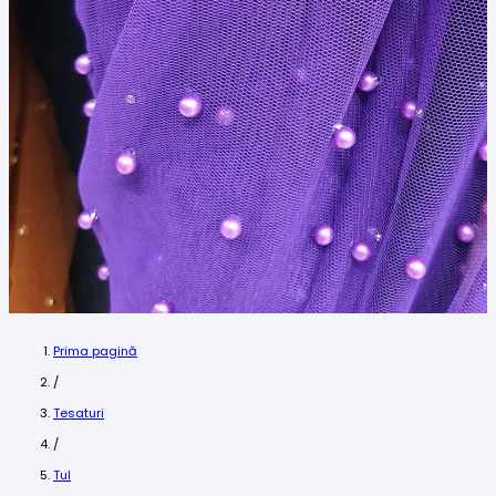
Prima pagină
/
Tesaturi
/
Tul