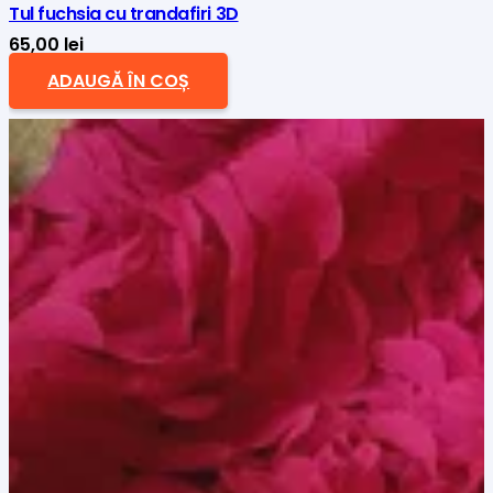
Tul fuchsia cu trandafiri 3D
65,00
lei
ADAUGĂ ÎN COȘ