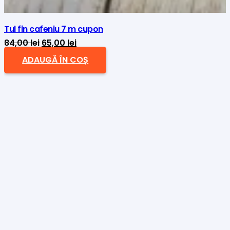
Tul fin cafeniu 7 m cupon
Prețul
Prețul
84,00
lei
65,00
lei
inițial
curent
ADAUGĂ ÎN COȘ
a
este:
fost:
65,00 lei.
84,00 lei.