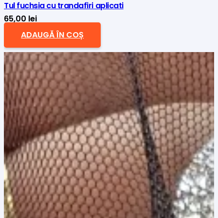
Tul fuchsia cu trandafiri aplicati
65,00
lei
ADAUGĂ ÎN COȘ