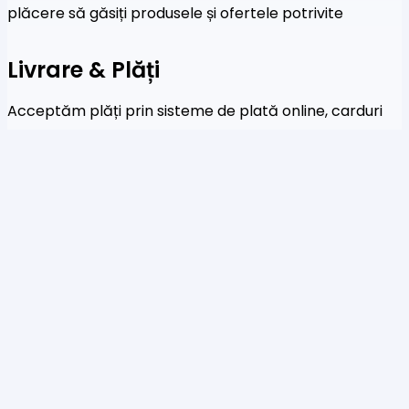
plăcere să găsiți produsele și ofertele potrivite
Livrare & Plăți
Acceptăm plăți prin sisteme de plată online, carduri
de credit și transferuri bancare
Newsletter
Fi primul care a afla despre noile colecții și oferte
speciale
Te rog să introduci o adresă de email validă.
SUBSCRIBE