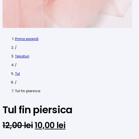
Prima pagină
/
Tesaturi
/
Tul
/
Tul fin piersica
Tul fin piersica
Prețul
Prețul
12,00
lei
10,00
lei
inițial
curent