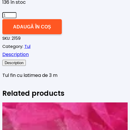
a
este:
136 în stoc
fost:
10,00 lei.
Cantitate
12,00 lei.
Tul
ADAUGĂ ÎN COȘ
fin
SKU:
2159
piersica
Category:
Tul
Description
Description
Tul fin cu latimea de 3 m
Related products