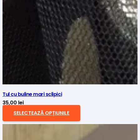
Tul cu buline mari sclipici
35,00
lei
SELECTEAZĂ OPȚIUNILE
Acest
produs
are
mai