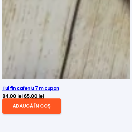
Tul fin cafeniu 7 m cupon
Prețul
Prețul
84,00
lei
65,00
lei
inițial
curent
ADAUGĂ ÎN COȘ
a
este:
fost:
65,00 lei.
84,00 lei.