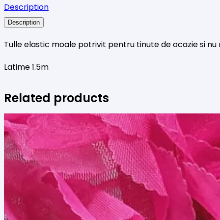
Description
cu
Description
bulinute
catifelate
Tulle elastic moale potrivit pentru tinute de ocazie si nu 
Latime 1.5m
Related products