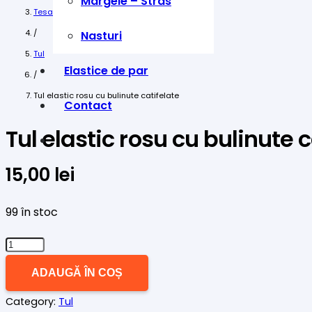
Margele – Stras
Tesaturi
/
Nasturi
Tul
Elastice de par
/
Tul elastic rosu cu bulinute catifelate
Contact
Tul elastic rosu cu bulinute c
15,00
lei
99 în stoc
Cantitate
Tul
ADAUGĂ ÎN COȘ
elastic
Category:
Tul
rosu