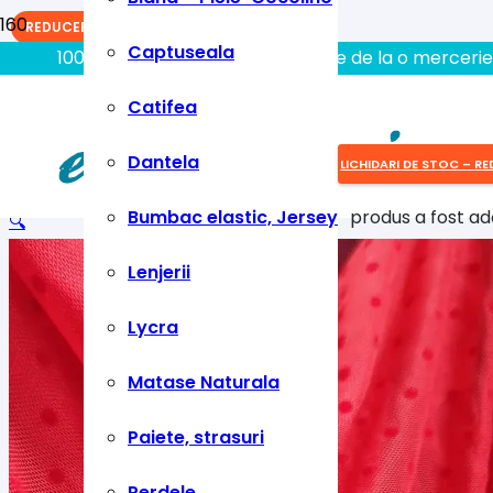
REDUCERI!
Captuseala
100% aici gasiti tot ce aveti nevoie de la o mercerie
Catifea
Dantela
LICHIDARI DE STOC – RE
Bumbac elastic, Jersey
produs
a fost ad
🔍
Lenjerii
Lycra
Matase Naturala
Paiete, strasuri
Perdele