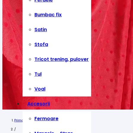
Bumbac fix
Satin
Stofa
Tricot trening, pulover
Tul
Voal
Accesorii
Fermoare
Prima pagină
/