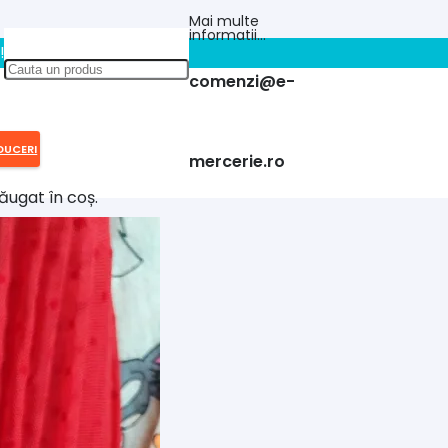
Mai multe
informatii…
!!
comenzi@e-
DUCERI
mercerie.ro
ăugat în coș.